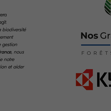
era
git
 biodiversité
ngement
e gestion
France
, nous
e notre
ion et aider