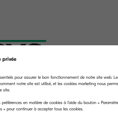
Le concept EC
e privée
sentiels pour assurer le bon fonctionnement de notre site web. Le
Économie et écologie : n
mment notre site est utilisé, et les cookies marketing nous perm
ECOSYS réduisent les dé
 site.
résistent à l’épreuve du
 préférences en matière de cookies à l'aide du bouton « Paramètre
d’énergie réduite.
es » pour continuer à accepter tous les cookies.