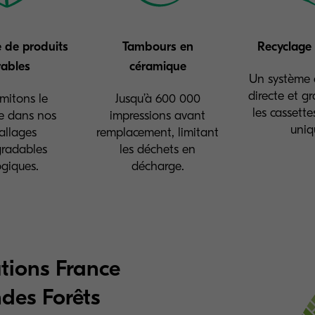
 de produits
Tambours en
Recyclage
ables
céramique
Un système d
directe et gr
imitons le
Jusqu’à 600 000
les cassette
ue dans nos
impressions avant
uniq
llages
remplacement, limitant
radables
les déchets en
ogiques.
décharge.
tions France
des Forêts