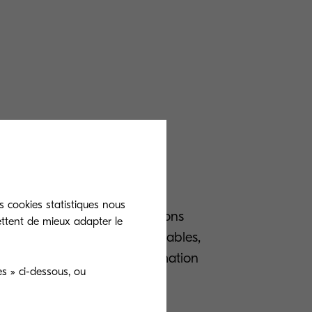
OSYS
s cookies statistiques nous
os imprimantes et multifonctions
ettent de mieux adapter le
chets plastiques et consommables,
 temps et offrent une consommation
s » ci-dessous, ou