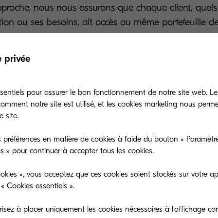
pproche, nous nous assurons que chaque client, quels
sation ou ses besoins, ait accès au même portefeuille de
'il s'agisse d'un service de dépannage régulier ou d'u
équipe fiable et professionnelle d'experts vous accom
e privée
sentiels pour assurer le bon fonctionnement de notre site web. Le
mment notre site est utilisé, et les cookies marketing nous perm
 site.
simplifier la complexité du se
 préférences en matière de cookies à l'aide du bouton « Paramètre
es » pour continuer à accepter tous les cookies.
okies », vous acceptez que ces cookies soient stockés sur votre ap
« Cookies essentiels ».
écouvrez nos produits et service
sez à placer uniquement les cookies nécessaires à l'affichage cor