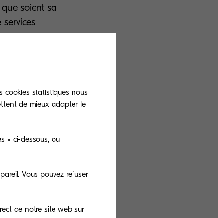
 que soient sa
 services
n scénario plus
pagne.
s cookies statistiques nous
ettent de mieux adapter le
rvice.
s » ci-dessous, ou
pareil. Vous pouvez refuser
s
rect de notre site web sur