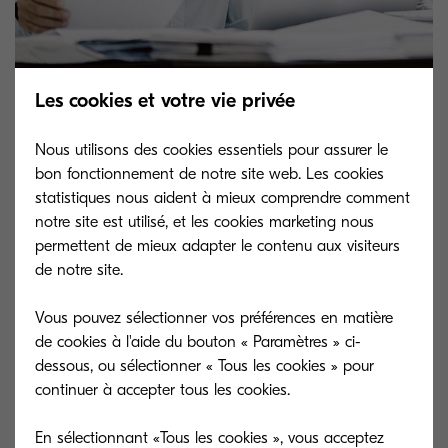
Les cookies et votre vie privée
KYOCERA Smart Information
Nous utilisons des cookies essentiels pour assurer le
bon fonctionnement de notre site web. Les cookies
Manager
statistiques nous aident à mieux comprendre comment
notre site est utilisé, et les cookies marketing nous
permettent de mieux adapter le contenu aux visiteurs
de notre site.
The new information management system from
Kyocera boosts efficiency whilst streamlining your
Vous pouvez sélectionner vos préférences en matière
workflows.
de cookies à l'aide du bouton « Paramètres » ci-
dessous, ou sélectionner « Tous les cookies » pour
continuer à accepter tous les cookies.
View the product page
En sélectionnant «Tous les cookies », vous acceptez