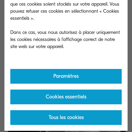
que ces cookies soient stockés sur votre appareil. Vous
pouvez refuser ces cookies en sélectionnant « Cookies
Want to know how to start?
essentiels ».
Dans ce cas, vous nous autorisez à placer uniquement
les cookies nécessaires à l'affichage correct de notre
Discover how Kyocera can guide you
through the digitalisation of processes
based on your industry or department.
Paramètres
Cookies essentiels
Tous les cookies