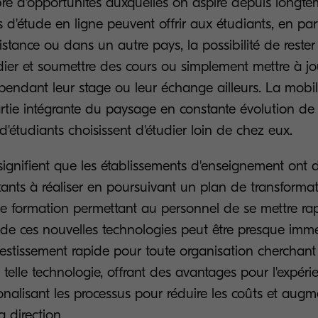
re d'opportunités auxquelles on aspire depuis longte
s d'étude en ligne peuvent offrir aux étudiants, en par
istance ou dans un autre pays, la possibilité de rester
dier et soumettre des cours ou simplement mettre à jo
endant leur stage ou leur échange ailleurs. La mobil
artie intégrante du paysage en constante évolution de l
d'étudiants choisissent d'étudier loin de chez eux.
 signifient que les établissements d'enseignement ont 
tants à réaliser en poursuivant un plan de transformati
e formation permettant au personnel de se mettre r
 de ces nouvelles technologies peut être presque immé
vestissement rapide pour toute organisation cherchant 
 telle technologie, offrant des avantages pour l'expér
ionalisant les processus pour réduire les coûts et augm
a direction.