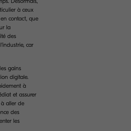
mps. Désormais,
ticulier à ceux
 en contact, que
ur la
ité des
'industrie, car
des gains
on digitale.
apidement à
diat et assurer
à aller de
ience des
enter les