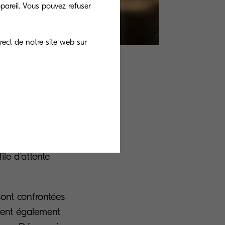
pareil. Vous pouvez refuser
rect de notre site web sur
s
de transformation
es les parties
 pour les
le, ne
le d'attente
sont confrontées
ntent également