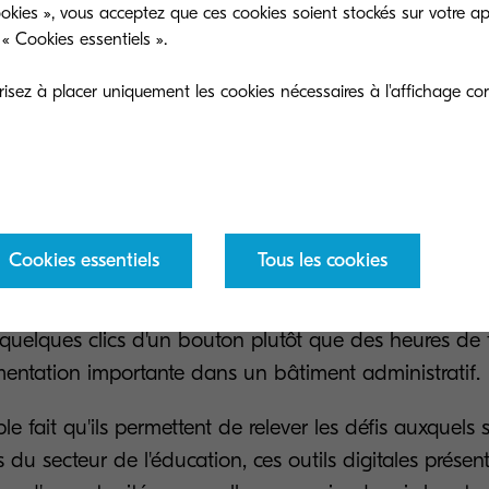
okies », vous acceptez que ces cookies soient stockés sur votre ap
« Cookies essentiels ».
sez à placer uniquement les cookies nécessaires à l'affichage cor
ands défis auxquels sont confrontés les établissement
st le processus d'inscription. En utilisant des outils 
ut devenir un processus beaucoup plus simple pour tout
Cookies essentiels
Tous les cookies
 le personnel, un mal de tête annuel est supprimé, et
cédure d'inscription à leur cours devient rapide et faci
quelques clics d'un bouton plutôt que des heures de fi
ntation importante dans un bâtiment administratif.
e fait qu'ils permettent de relever les défis auxquels 
s du secteur de l'éducation, ces outils digitales prése