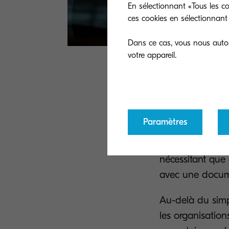
En sélectionnant «Tous les co
ces cookies en sélectionnant 
Dans ce cas, vous nous autori
L'un des plus gr
d'enseignement e
digitales, il pe
Paramètres
concernées. Pour
étudiants, la pro
nécessitant que 
avec une docume
Au-delà du simpl
les organisation