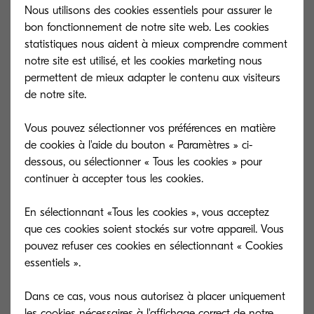
Failles de sécurité
Nous utilisons des cookies essentiels pour assurer le
bon fonctionnement de notre site web. Les cookies
statistiques nous aident à mieux comprendre comment
notre site est utilisé, et les cookies marketing nous
permettent de mieux adapter le contenu aux visiteurs
Failles de sécurité sur les imprimantes et
de notre site.
multifonctions Kyocera
Vous pouvez sélectionner vos préférences en matière
de cookies à l'aide du bouton « Paramètres » ci-
dessous, ou sélectionner « Tous les cookies » pour
Security vulnerabilities in our products
continuer à accepter tous les cookies.
En sélectionnant «Tous les cookies », vous acceptez
Security vulnerabilities in our company
que ces cookies soient stockés sur votre appareil. Vous
document output management
pouvez refuser ces cookies en sélectionnant « Cookies
essentiels ».
software
Dans ce cas, vous nous autorisez à placer uniquement
les cookies nécessaires à l'affichage correct de notre