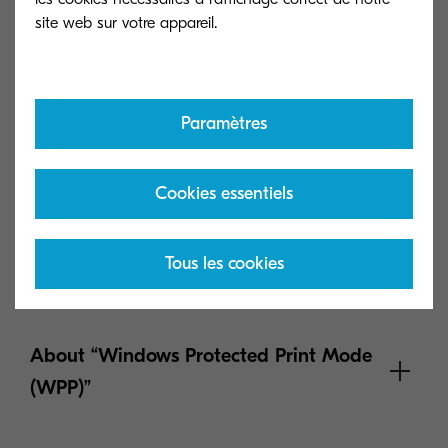
Voir plus
Common Security Informaiton
Paramètres
Security informaiton in our products
Cookies essentiels
Security information in Kyocera MFPs and printers
Tous les cookies
About “Windows Protected Print Mode
(WPP)”