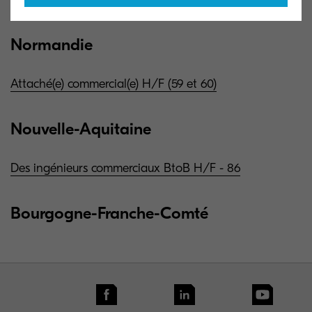
Normandie
Attaché(e) commercial(e) H/F (59 et 60)
Nouvelle-Aquitaine
Des ingénieurs commerciaux BtoB H/F - 86
Bourgogne-Franche-Comté