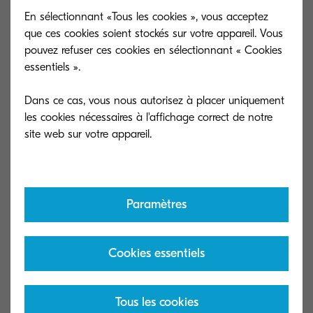
Pays de la Loire
En sélectionnant «Tous les cookies », vous acceptez
que ces cookies soient stockés sur votre appareil. Vous
pouvez refuser ces cookies en sélectionnant « Cookies
Attaché Commercial BtoB (H/F) - 53
essentiels ».
Conseiller Commercial BtoB (H/F) - 49
Dans ce cas, vous nous autorisez à placer uniquement
les cookies nécessaires à l'affichage correct de notre
CONSEILLER COMMERCIAL BTOB (H/F) SECTEUR
VENDÉE (85)
Paramètres
CONSEILLER COMMERCIAL BTOB (H/F) SECTEUR
Maine et Loire (49)
Cookies essentiels
Hauts-de-France
Tous les cookies
Attaché(e) commercial(e) H/F (59 et 60)