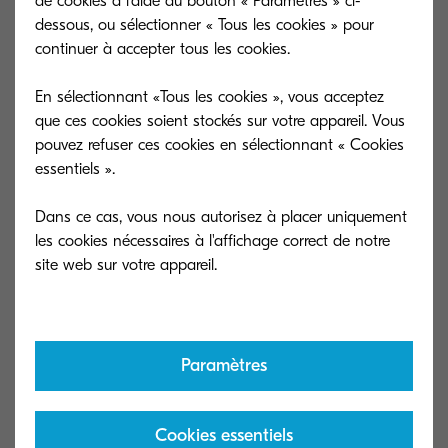
de cookies à l'aide du bouton « Paramètres » ci-
dessous, ou sélectionner « Tous les cookies » pour
continuer à accepter tous les cookies.
En sélectionnant «Tous les cookies », vous acceptez
que ces cookies soient stockés sur votre appareil. Vous
pouvez refuser ces cookies en sélectionnant « Cookies
essentiels ».
Dans ce cas, vous nous autorisez à placer uniquement
les cookies nécessaires à l'affichage correct de notre
Pourquoi prolonger votre garantie ?
Pourquoi les t
KYOlife vous offre une couverture
Technologie à l
Paramètres
prolongée de 3, 4 ou 5 ans pour une
faible TCO et un
sécurité à long terme et une assistance
Non toxique et 
immédiate.
l'environnement.
Cookies essentiels