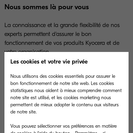
Nous sommes là pour vous
La connaissance et la grande flexibilité de nos
experts permettent d'assurer le bon
fonctionnement de vos produits Kyocera et de
votre organisation.
Les cookies et votre vie privée
Maximiser la performance de
Nous utilisons des cookies essentiels pour assurer le
votre entreprise
bon fonctionnement de notre site web. Les cookies
statistiques nous aident à mieux comprendre comment
notre site est utilisé, et les cookies marketing nous
Profitez pleinement des avantages de
permettent de mieux adapter le contenu aux visiteurs
de notre site.
vos systèmes d'impression.
Vous pouvez sélectionner vos préférences en matière