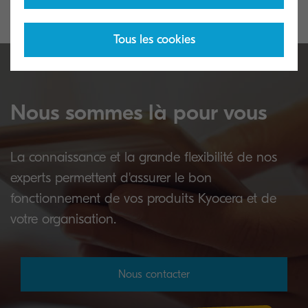
Tous les cookies
Nous sommes là pour vous
La connaissance et la grande flexibilité de nos
experts permettent d'assurer le bon
fonctionnement de vos produits Kyocera et de
votre organisation.
Nous contacter