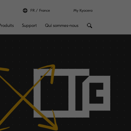
FR
France
My Kyocera
Produits
Support
Qui sommes-nous