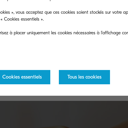
okies », vous acceptez que ces cookies soient stockés sur votre ap
« Cookies essentiels ».
sez à placer uniquement les cookies nécessaires à l'affichage cor
Collecte de toners
Ex
Recyclez vos toners usagés et contribuez au
Pro
Cookies essentiels
Tous les cookies
n.
respect de l'environnement.
ava