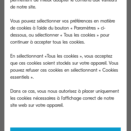
productivité des collaborateurs en entreprise.
de notre site.
De plus, la nouvelle série offre un
écran tactile
Vous pouvez sélectionner vos préférences en matière
couleur
de 10,1 pouces
, permettant une plus
de cookies à l'aide du bouton « Paramètres » ci-
grande convivialité et un accès plus large à toute
dessous, ou sélectionner « Tous les cookies » pour
une gamme de fonctions de gestion de
continuer à accepter tous les cookies.
documents.
En sélectionnant «Tous les cookies », vous acceptez
L’efficacité et la consommation d’électricité sont
que ces cookies soient stockés sur votre appareil. Vous
également optimisées grâce à l’utilisation d’un
pouvez refuser ces cookies en sélectionnant « Cookies
capteur de présence
humaine qui permet aux
essentiels ».
périphériques de sortir plus rapidement du
Dans ce cas, vous nous autorisez à placer uniquement
mode veille lorsqu’un utilisateur s’approche du
les cookies nécessaires à l'affichage correct de notre
multifonction.
« Chez KYOCERA, nous savons que la sécurité
est une priorité absolue pour les entreprises.