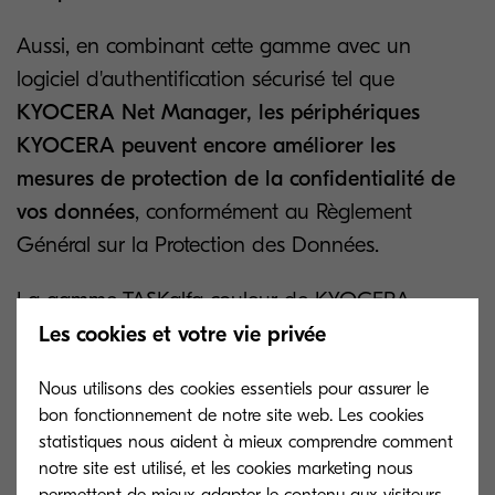
Aussi, en combinant cette gamme avec un
logiciel d'authentification sécurisé tel que
KYOCERA Net Manager, les périphériques
KYOCERA peuvent encore améliorer les
mesures de protection de la confidentialité de
vos données
, conformément au Règlement
Général sur la Protection des Données.
La gamme TASKalfa couleur de KYOCERA,
récemment élue marque la plus fiable par le
Les cookies et votre vie privée
laboratoire BLI, s’appuie sur un moteur
Nous utilisons des cookies essentiels pour assurer le
d’impression ayant fait ses preuves en termes de
bon fonctionnement de notre site web. Les cookies
fiabilité permet de minimiser les
statistiques nous aident à mieux comprendre comment
temps d'immobilisation et d'améliorer ainsi la
notre site est utilisé, et les cookies marketing nous
permettent de mieux adapter le contenu aux visiteurs