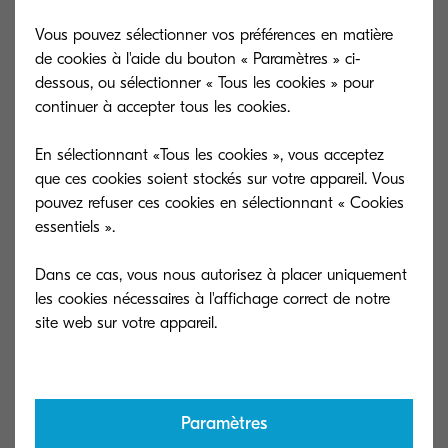
dès la réception de la première, réduisant ainsi le
Vous pouvez sélectionner vos préférences en matière
temps global de traitement.
de cookies à l'aide du bouton « Paramètres » ci-
dessous, ou sélectionner « Tous les cookies » pour
À titre d’exemple, la compression de 64 images
continuer à accepter tous les cookies.
ne prend que 5,2 secondes, contre près de 2
En sélectionnant «Tous les cookies », vous acceptez
minutes pour certaines machines concurrentes.
que ces cookies soient stockés sur votre appareil. Vous
pouvez refuser ces cookies en sélectionnant « Cookies
essentiels ».
Une précision OCR inégalée
Dans ce cas, vous nous autorisez à placer uniquement
les cookies nécessaires à l'affichage correct de notre
Ces multifonctions se distinguent par leur
capacité à accentuer le texte sur des arrière-plans
complexes, notamment les documents comme les
factures avec logos.
Paramètres