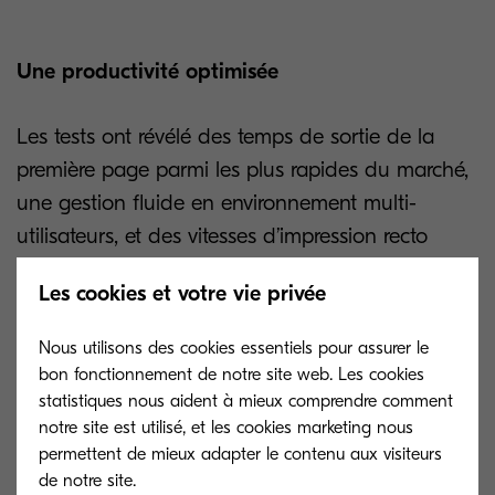
Une productivité optimisée
Les tests ont révélé des temps de sortie de la
première page parmi les plus rapides du marché,
une gestion fluide en environnement multi-
utilisateurs, et des vitesses d’impression recto
verso et de numérisation très compétitives.
Les cookies et votre vie privée
Nous utilisons des cookies essentiels pour assurer le
bon fonctionnement de notre site web. Les cookies
Des fonctionnalités avancées en numérisation
statistiques nous aident à mieux comprendre comment
notre site est utilisé, et les cookies marketing nous
Kyocera innove avec une gestion intelligente de
permettent de mieux adapter le contenu aux visiteurs
de notre site.
la mémoire : le traitement des images commence