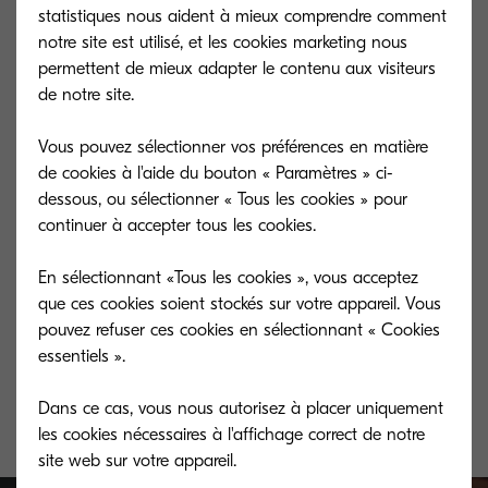
statistiques nous aident à mieux comprendre comment
notre site est utilisé, et les cookies marketing nous
permettent de mieux adapter le contenu aux visiteurs
de notre site.
Vous pouvez sélectionner vos préférences en matière
de cookies à l'aide du bouton « Paramètres » ci-
dessous, ou sélectionner « Tous les cookies » pour
continuer à accepter tous les cookies.
En sélectionnant «Tous les cookies », vous acceptez
ECOSYS P2040dn
ECOSYS P204
que ces cookies soient stockés sur votre appareil. Vous
pouvez refuser ces cookies en sélectionnant « Cookies
Fast, reliable and versatile A4 b/w office
Fast, reliable an
essentiels ».
printer.
printer.
Dans ce cas, vous nous autorisez à placer uniquement
les cookies nécessaires à l'affichage correct de notre