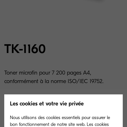
TK-1160
Toner microfin pour 7 200 pages A4,
conformément à la norme ISO/IEC 19752.
Related products
Les cookies et votre vie privée
Nous utilisons des cookies essentiels pour assurer le
bon fonctionnement de notre site web. Les cookies