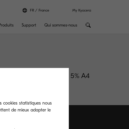
FR
France
My Kyocera
Produits
Support
Qui sommes-nous
low for 8,000 pages with 5% A4
).
s cookies statistiques nous
ettent de mieux adapter le