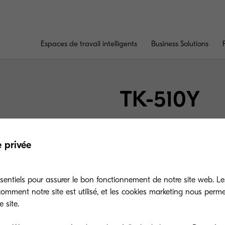
Espaces de travail intelligents
Business Solutions
TK-510Y
Microfine toner yel
e privée
coverage (ISO 10561B
sentiels pour assurer le bon fonctionnement de notre site web. Le
mment notre site est utilisé, et les cookies marketing nous perm
 site.