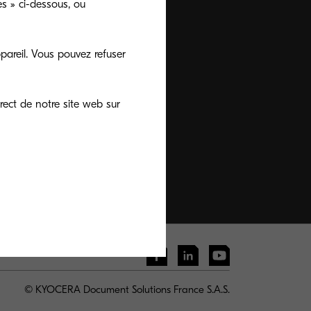
s » ci-dessous, ou
pareil. Vous pouvez refuser
rect de notre site web sur
© KYOCERA Document Solutions France S.A.S.