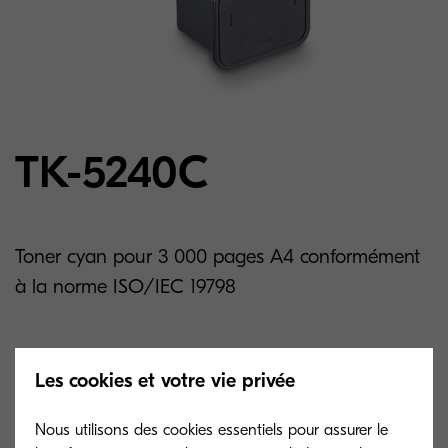
TK-5240C
Toner cyan pour 3 000 pages A4 conformément
à la norme ISO/IEC 19798
Related products
Les cookies et votre vie privée
Nous utilisons des cookies essentiels pour assurer le