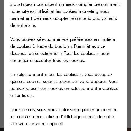
statistiques nous aident à mieux comprendre comment
notre site est utilisé, et les cookies marketing nous
permettent de mieux adapter le contenu aux visiteurs
de notre site.
Vous pouvez sélectionner vos préférences en matière
de cookies à l'aide du bouton « Paramètres » ci-
dessous, ou sélectionner « Tous les cookies » pour
continuer à accepter tous les cookies.
En sélectionnant «Tous les cookies », vous acceptez
TK-580M
TK-580Y
que ces cookies soient stockés sur votre appareil. Vous
pouvez refuser ces cookies en sélectionnant « Cookies
Magenta toner yield 2,800 pages in
Yellow toner yie
essentiels ».
accordance with ISO/IEC 19798.
accordance with
Dans ce cas, vous nous autorisez à placer uniquement
les cookies nécessaires à l'affichage correct de notre