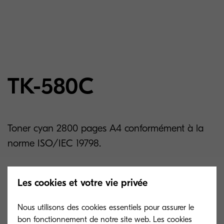
TK-580C
Toner cyan 2800 pages A4 conformément à la
norme ISO/IEC 19798.
Related products
Les cookies et votre vie privée
Nous utilisons des cookies essentiels pour assurer le
bon fonctionnement de notre site web. Les cookies