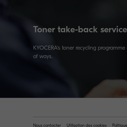
Toner take-back service
KYOCERA's toner recycling programme al
of ways.
Nous contacter
Utilisation des cookies
Politiq