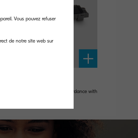
pareil. Vous pouvez refuser
rect de notre site web sur
-8315K
ck toner yield 12,000 pages in accordance with
coverage.