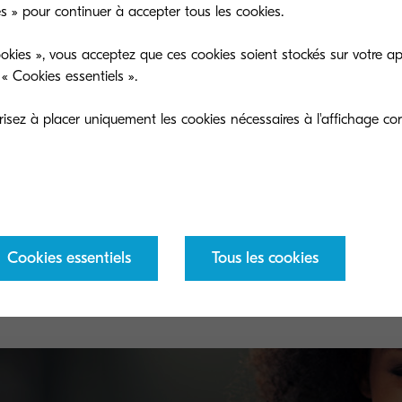
es » pour continuer à accepter tous les cookies.
okies », vous acceptez que ces cookies soient stockés sur votre ap
« Cookies essentiels ».
sez à placer uniquement les cookies nécessaires à l'affichage cor
TK-8315M
TK
Cookies essentiels
Tous les cookies
ith
Magenta toner yield 6,000 pages in accordance
Bla
with 5% coverage.
5% 