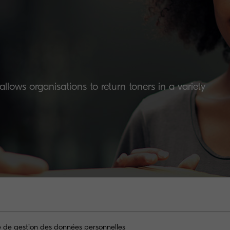
lows organisations to return toners in a variety
ue de gestion des données personnelles