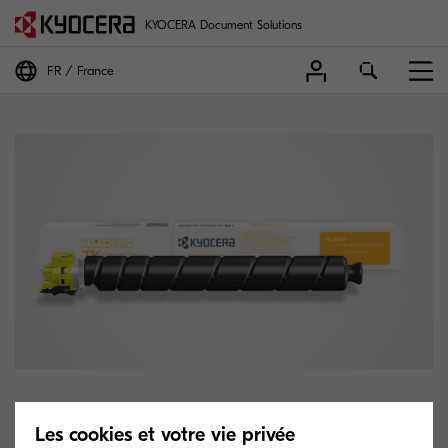
KYOCERA Document Solutions
FR
France
TK-8455Y
Les cookies et votre vie privée