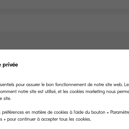
Spécifications principales
e privée
sentiels pour assurer le bon fonctionnement de notre site web. Le
tion du papier
Impression
Copie
Numé
mment notre site est utilisé, et les cookies marketing nous perm
 site.
Type général
 préférences en matière de cookies à l'aide du bouton « Paramètre
es » pour continuer à accepter tous les cookies.
Multifonction couleur A4