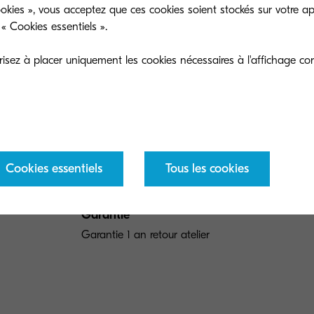
okies », vous acceptez que ces cookies soient stockés sur votre ap
Vitesse d’impression
« Cookies essentiels ».
Jusqu’à 21 pages A4 par minute (couleur et N&B)
sez à placer uniquement les cookies nécessaires à l'affichage cor
Temps de préchauffage
Environ 32 secondes ou moins
Consommation électrique
Cookies essentiels
Tous les cookies
En copie/impression : 345 W En attente : 33 W En
Garantie
Garantie 1 an retour atelier