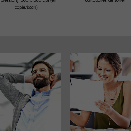
pression), 600 x 600 dpi (en
cartouches de toner
copie/scan)