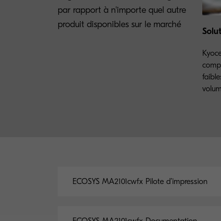
par rapport à n'importe quel autre
produit disponibles sur le marché
Solu
Kyoce
compl
faibl
volu
ECOSYS MA2101cwfx Pilote d’impression