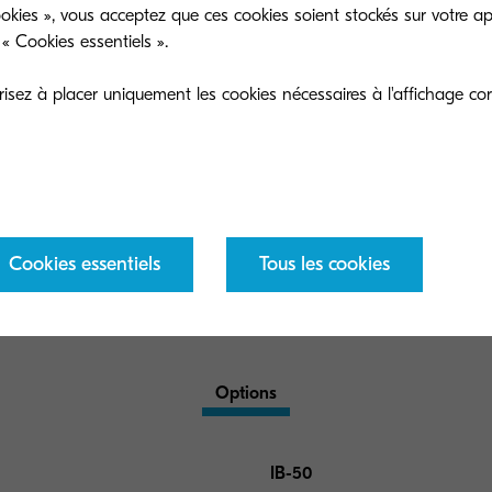
une durée de 3 ans ou un volume de200 000 pa
okies », vous acceptez que ces cookies soient stockés sur votre ap
des deux atteint), sous réserve que chaque équipe
« Cookies essentiels ».
nettoyé conformément aux instructions du manu
sez à placer uniquement les cookies nécessaires à l'affichage cor
Cookies essentiels
Tous les cookies
Options et consommables
Options
IB-50