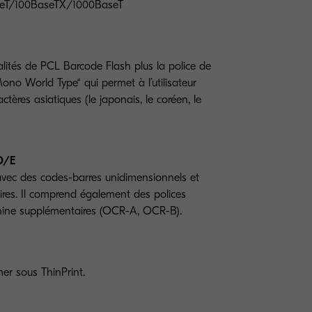
aseT/100BaseTX/1000BaseT
alités de PCL Barcode Flash plus la police de
no World Type“ qui permet à l’utilisateur
ctères asiatiques (le japonais, le coréen, le
D/E
avec des codes-barres unidimensionnels et
res. Il comprend également des polices
achine supplémentaires (OCR-A, OCR-B).
mer sous ThinPrint.