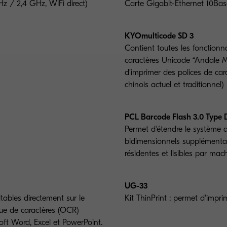
Hz / 2,4 GHz, WiFi direct)
Carte Gigabit-Ethernet 10B
KYOmulticode SD 3
Contient toutes les fonctionn
caractères Unicode “Andale Mo
d’imprimer des polices de cara
chinois actuel et traditionnel)
PCL Barcode Flash 3.0 Type 
Permet d'étendre le système 
bidimensionnels supplémentai
résidentes et lisibles par m
UG-33
tables directement sur le
Kit ThinPrint : permet d'impri
ue de caractères (OCR)
soft Word, Excel et PowerPoint.