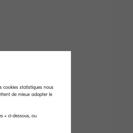
s cookies statistiques nous
ettent de mieux adapter le
: 84 W Lepotila: 0.5 W
s » ci-dessous, ou
 et le développeur pour