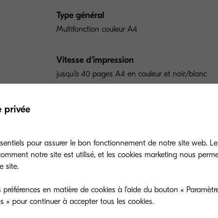
Type général
Multifonction couleur A4
Vitesse d’impression
jusqu’à 40 pages A4 en couleur et noir/blanc
Temps de préchauffage
e privée
26 secondes maximum
sentiels pour assurer le bon fonctionnement de notre site web. Le
Consommation électrique
mment notre site est utilisé, et les cookies marketing nous perm
Tulostus: 573.6 W Kopiointi: 575.0 W Valmiustila
 site.
 préférences en matière de cookies à l'aide du bouton « Paramètre
Garantie
es » pour continuer à accepter tous les cookies.
Garantie 1 an site. KYOCERA garantit le tambour