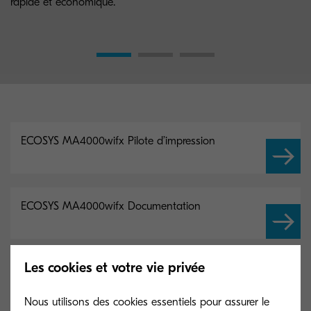
rapide et économique.
ECOSYS MA4000wifx Pilote d’impression
ECOSYS MA4000wifx Documentation
Les cookies et votre vie privée
ECOSYS MA4000wifx Logiciel
Nous utilisons des cookies essentiels pour assurer le