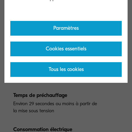
Paramètres
Type général
Cookies essentiels
Multifonction monochrome A4
Vitesse d’impression
Tous les cookies
Jusqu’à 40 pages A4 par minute
Temps de préchauffage
Environ 29 secondes ou moins à partir de
la mise sous tension
Consommation électrique