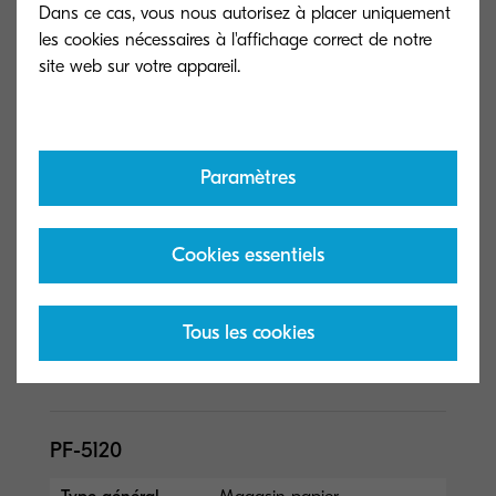
Dans ce cas, vous nous autorisez à placer uniquement
MT-5100
les cookies nécessaires à l'affichage correct de notre
Type général
Boîte aux lettres + AK-5100
Capacité (feuilles)
5 casiers de 100 feuilles A4
+ bac principal de 500
feuilles
Paramètres
Dimensions (L x P
L x P x H : 414 × 360 × 760
x H)
mm
Cookies essentiels
Format de papier
casier 60 à 163 g/m², bac
principal 60 à 220 g/m² AK-
5100 (100 feuilles) obligatoire
Tous les cookies
avec MT-51...
Lire moins
PF-5120