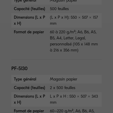
Type général
Magasin papier
Capacité (feuilles)
500 feuilles
Dimensions (L x P
(L x P x H): 550 × 507 × 157
x H)
mm
Format de papier
60 à 220 g/m²; A6, B6, A5,
B5, A4, Letter, Legal,
personnalisé (105 x 148 mm
à 216 x 356 mm)
PF-5130
Type général
Magasin papier
Capacité (feuilles)
2 x 500 feuilles
Dimensions (L x P
L x P x H : 550 × 507 × 343
x H)
mm
Format de papier
60–220 g/m², A6, B6, A5,