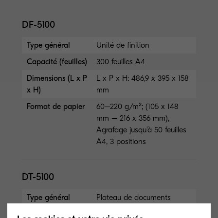
DF-5100
Type général
Unité de finition
Capacité (feuilles)
300 feuilles A4
Dimensions (L x P
L x P x H: 486,9 x 395 x 158
x H)
mm
Format de papier
60–220 g/m²; (105 x 148
mm – 216 x 356 mm),
Agrafage jusqu'à 50 feuilles
A4, 3 positions
DT-5100
Type général
Plateau de documents
Capacité (feuilles)