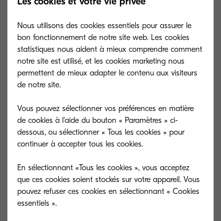
Les cookies et votre vie privée
Dimensions (L x P
L x P x H : 332 x 322 x 181
x H)
mm
Nous utilisons des cookies essentiels pour assurer le
bon fonctionnement de notre site web. Les cookies
Format de papier
Pour placer des documents
statistiques nous aident à mieux comprendre comment
ou un clavier USB
notre site est utilisé, et les cookies marketing nous
permettent de mieux adapter le contenu aux visiteurs
de notre site.
JS-5100
Vous pouvez sélectionner vos préférences en matière
Type général
Séparateur de travaux
de cookies à l'aide du bouton « Paramètres » ci-
Capacité (feuilles)
100 feuilles
dessous, ou sélectionner « Tous les cookies » pour
Dimensions (L x P
L x P x H : 360 x 319 x 154
continuer à accepter tous les cookies.
x H)
mm
En sélectionnant «Tous les cookies », vous acceptez
Format de papier
60 à 220 g/m², séparateur
que ces cookies soient stockés sur votre appareil. Vous
de travaux interne, A6-
pouvez refuser ces cookies en sélectionnant « Cookies
A4/Legal
essentiels ».