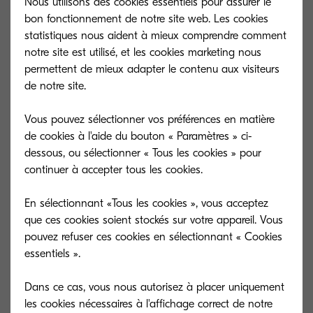
Capacité (feuilles)
3 000 feuilles A4
Nous utilisons des cookies essentiels pour assurer le
bon fonctionnement de notre site web. Les cookies
Dimensions (L x P
L x P x H : 650 x 532 x
statistiques nous aident à mieux comprendre comment
x H)
1075,8 mm
notre site est utilisé, et les cookies marketing nous
Format de papier
Bac principal: 3 000 feuilles
permettent de mieux adapter le contenu aux visiteurs
A4; 60 à 220 g/m²; (105 x
de notre site.
148 mm - 216 x 356 mm)
Bac inférieur: 2...
Vous pouvez sélectionner vos préférences en matière
Lire moins
de cookies à l'aide du bouton « Paramètres » ci-
dessous, ou sélectionner « Tous les cookies » pour
continuer à accepter tous les cookies.
DP-5100
En sélectionnant «Tous les cookies », vous acceptez
Type général
Chargeur de documents (à
que ces cookies soient stockés sur votre appareil. Vous
retournement)
pouvez refuser ces cookies en sélectionnant « Cookies
Capacité (feuilles)
75 feuilles
essentiels ».
Dimensions (L x P
(L x P x H): 548 × 346.5 ×
Dans ce cas, vous nous autorisez à placer uniquement
x H)
131 mm
les cookies nécessaires à l'affichage correct de notre