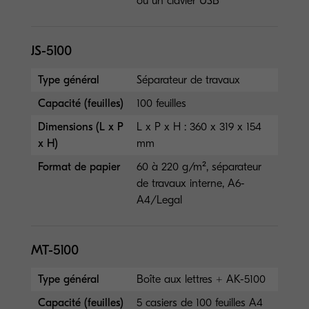
ou un clavier USB
JS-5100
Type général
Séparateur de travaux
Capacité (feuilles)
100 feuilles
Dimensions (L x P
L x P x H : 360 x 319 x 154
x H)
mm
Format de papier
60 à 220 g/m², séparateur
de travaux interne, A6-
A4/Legal
MT-5100
Type général
Boîte aux lettres + AK-5100
Capacité (feuilles)
5 casiers de 100 feuilles A4