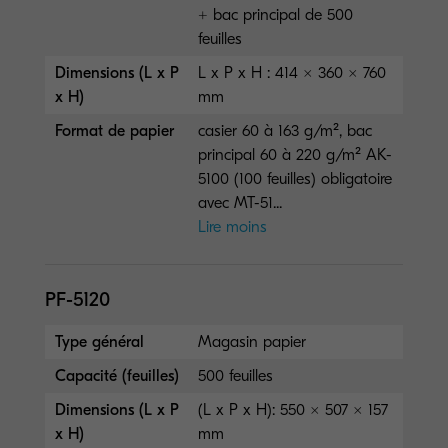
+ bac principal de 500
feuilles
Dimensions (L x P
L x P x H : 414 × 360 × 760
x H)
mm
Format de papier
casier 60 à 163 g/m², bac
principal 60 à 220 g/m² AK-
5100 (100 feuilles) obligatoire
avec MT-51...
Lire moins
PF-5120
Type général
Magasin papier
Capacité (feuilles)
500 feuilles
Dimensions (L x P
(L x P x H): 550 × 507 × 157
x H)
mm