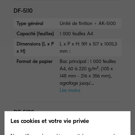
DF-5110
Type général
Unité de finition + AK-5100
Capacité (feuilles)
1 000 feuilles A4
Dimensions (L x P
L x P x H: 591 x 517 x 1005,3
x H)
mm：
Format de papier
Bac principal : 1 000 feuilles
A4, 60 à 220 g/m², (105 x
148 mm - 216 x 356 mm),
agrafage jusqu'...
Lire moins
DF-5120
Les cookies et votre vie privée
Type général
Unité de finition + AK-5100