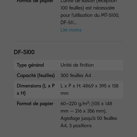
Format de papier
L'unité de liaison (réception
100 feuilles) est nécessaire
pour l'utilisation du MT-5100,
DF-511...
Lire moins
DF-5100
Type général
Unité de finition
Capacité (feuilles)
300 feuilles A4
Dimensions (L x P
L x P x H: 486,9 x 395 x 158
x H)
mm
Format de papier
60–220 g/m²; (105 x 148
mm – 216 x 356 mm),
Agrafage jusqu'à 50 feuilles
A4, 3 positions