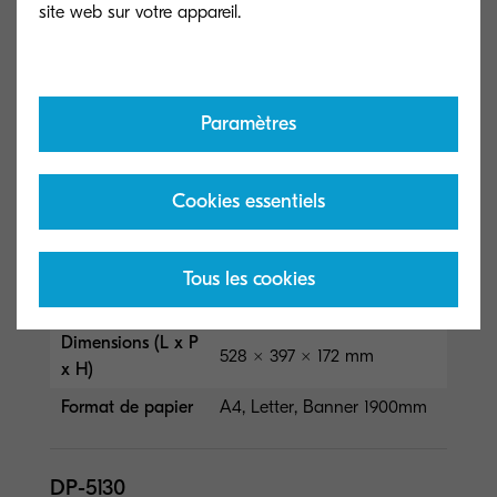
Format de papier
50 –120 g/m², A4, A5, A6,
B5, Letter, Legal,
Personnalisé (105 x 148 –
216 x 356 mm), bannière j...
Lire moins
Paramètres
DP-5120
Cookies essentiels
Type général
Document Processor
Tous les cookies
Capacité (feuilles)
100 sheets or less (50～
80g/m2)
Dimensions (L x P
528 × 397 × 172 mm
x H)
Format de papier
A4, Letter, Banner 1900mm
DP-5130