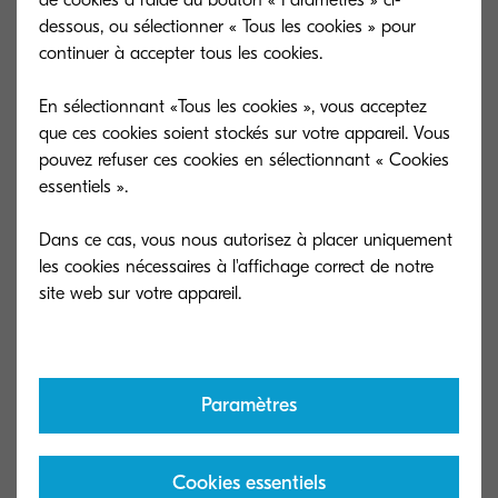
de cookies à l'aide du bouton « Paramètres » ci-
Banner Guide 10
dessous, ou sélectionner « Tous les cookies » pour
continuer à accepter tous les cookies.
Type général
Guide d'alimentation papier
bannière
En sélectionnant «Tous les cookies », vous acceptez
Capacité (feuilles)
10 feuilles
que ces cookies soient stockés sur votre appareil. Vous
pouvez refuser ces cookies en sélectionnant « Cookies
Dimensions (L x P
250 x 374 x 152 mm
essentiels ».
x H)
Format de papier
320 x 1,220 mm
Dans ce cas, vous nous autorisez à placer uniquement
les cookies nécessaires à l'affichage correct de notre
DF-7100
Type général
Module de finition interne
Capacité (feuilles)
500 feuilles
Paramètres
Dimensions (L x P
672 x 533 x 277 mm
x H)
Cookies essentiels
Format de papier
52–300 g/m²; A6R–SRA3;