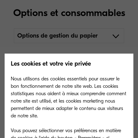
Options et consommables
Options de gestion du papier
AK-7110
Les cookies et votre vie privée
Type général
Kit d'attachement pour
Nous utilisons des cookies essentiels pour assurer le
modules de finition
bon fonctionnement de notre site web. Les cookies
Capacité (feuilles)
100 feuilles
statistiques nous aident à mieux comprendre comment
notre site est utilisé, et les cookies marketing nous
Dimensions (L x P
permettent de mieux adapter le contenu aux visiteurs
x H)
de notre site.
Format de papier
52–300 g/m2, A6R–SRA3
Vous pouvez sélectionner vos préférences en matière