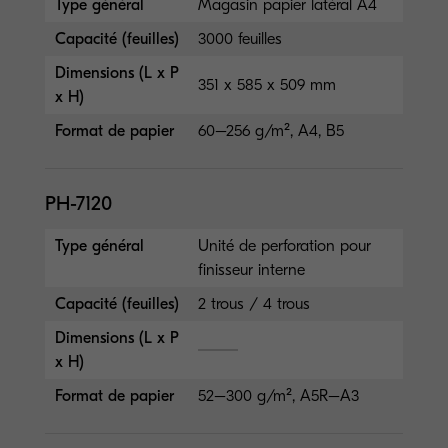
Type général
Magasin papier latéral A4
Capacité (feuilles)
3000 feuilles
Dimensions (L x P
351 x 585 x 509 mm
x H)
Format de papier
60–256 g/m², A4, B5
PH-7120
Type général
Unité de perforation pour
finisseur interne
Capacité (feuilles)
2 trous / 4 trous
Dimensions (L x P
x H)
Format de papier
52–300 g/m², A5R–A3