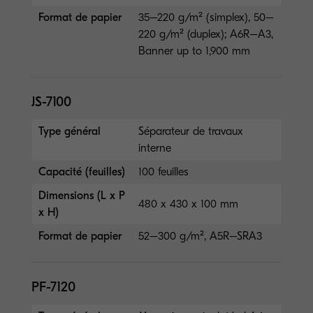
Format de papier
35–220 g/m² (simplex), 50–
220 g/m² (duplex); A6R–A3,
Banner up to 1,900 mm
JS-7100
Type général
Séparateur de travaux
interne
Capacité (feuilles)
100 feuilles
Dimensions (L x P
480 x 430 x 100 mm
x H)
Format de papier
52–300 g/m², A5R–SRA3
PF-7120