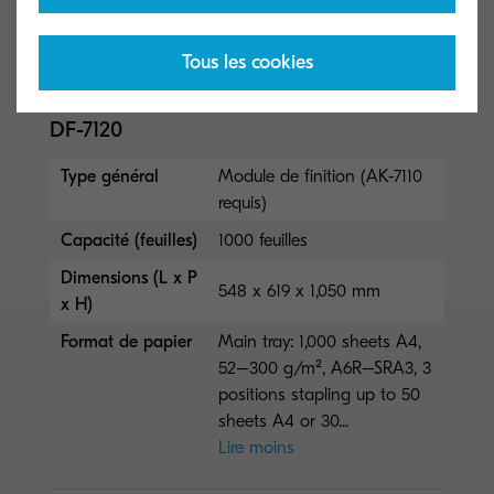
Stapling up to 50/30 sheets
A4/A3 at 3 positions
Tous les cookies
DF-7120
Type général
Module de finition (AK-7110
requis)
Capacité (feuilles)
1000 feuilles
Dimensions (L x P
548 x 619 x 1,050 mm
x H)
Format de papier
Main tray: 1,000 sheets A4,
52–300 g/m², A6R–SRA3, 3
positions stapling up to 50
sheets A4 or 30...
Lire moins