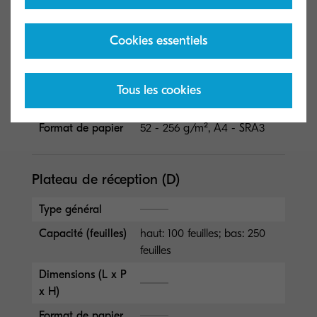
de livrets et de pliage en
trois volets pour DF-7200 /
DF-7210
Cookies essentiels
Capacité (feuilles)
20 feuilles
Dimensions (L x P
Tous les cookies
x H)
Format de papier
52 - 256 g/m², A4 - SRA3
Plateau de réception (D)
Type général
Capacité (feuilles)
haut: 100 feuilles; bas: 250
feuilles
Dimensions (L x P
x H)
Format de papier