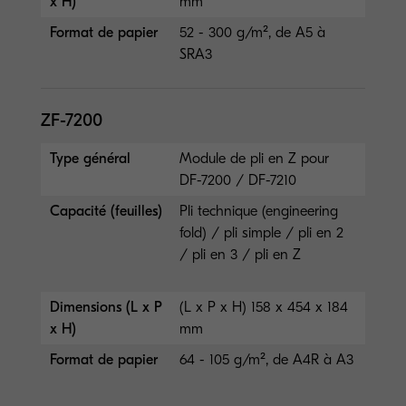
x H)
mm
Format de papier
52 - 300 g/m², de A5 à
SRA3
ZF-7200
Type général
Module de pli en Z pour
DF-7200 / DF-7210
Capacité (feuilles)
Pli technique (engineering
fold) / pli simple / pli en 2
/ pli en 3 / pli en Z
Dimensions (L x P
(L x P x H) 158 x 454 x 184
x H)
mm
Format de papier
64 - 105 g/m², de A4R à A3