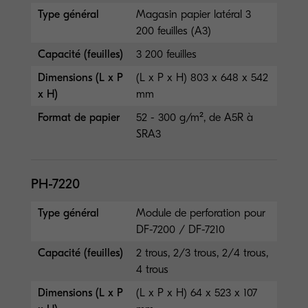
Type général
Magasin papier latéral 3
200 feuilles (A3)
Capacité (feuilles)
3 200 feuilles
Dimensions (L x P
(L x P x H) 803 x 648 x 542
x H)
mm
Format de papier
52 - 300 g/m², de A5R à
SRA3
PH-7220
Type général
Module de perforation pour
DF-7200 / DF-7210
Capacité (feuilles)
2 trous, 2/3 trous, 2/4 trous,
4 trous
Dimensions (L x P
(L x P x H) 64 x 523 x 107