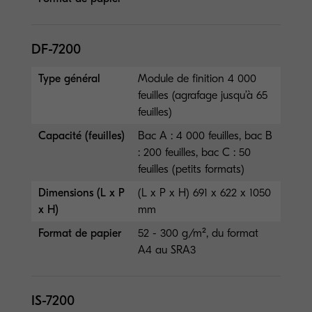
DF-7200
Type général
Module de finition 4 000
feuilles (agrafage jusqu’à 65
feuilles)
Capacité (feuilles)
Bac A : 4 000 feuilles, bac B
: 200 feuilles, bac C : 50
feuilles (petits formats)
Dimensions (L x P
(L x P x H) 691 x 622 x 1050
x H)
mm
Format de papier
52 - 300 g/m², du format
A4 au SRA3
IS-7200