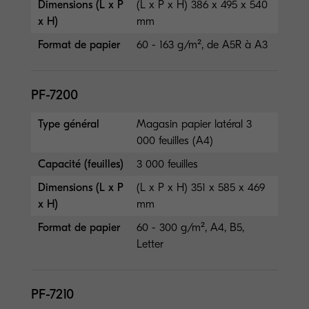
Dimensions (L x P
(L x P x H) 386 x 495 x 540
x H)
mm
Format de papier
60 - 163 g/m², de A5R à A3
PF-7200
Type général
Magasin papier latéral 3
000 feuilles (A4)
Capacité (feuilles)
3 000 feuilles
Dimensions (L x P
(L x P x H) 351 x 585 x 469
x H)
mm
Format de papier
60 - 300 g/m², A4, B5,
Letter
PF-7210