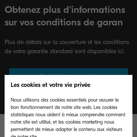
Obtenez plus d'informations
sur vos conditions de garan
Plus de détails sur la couverture et les conditions
de votre garantie standard sont disponibles ici.
Accédez à la page garantie
Les cookies et votre vie privée
Nous utilisons des cookies essentiels pour assurer le
bon fonctionnement de notre site web. Les cookies
statistiques nous aident à mieux comprendre comment
notre site est utilisé, et les cookies marketing nous
Options et consommables
permettent de mieux adapter le contenu aux visiteurs
de notre site.