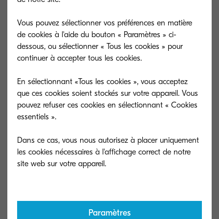
Options de gestion du papier
Vous pouvez sélectionner vos préférences en matière
de cookies à l'aide du bouton « Paramètres » ci-
dessous, ou sélectionner « Tous les cookies » pour
continuer à accepter tous les cookies.
Banner Guide 12
Type général
Guide d'alimentation papier
En sélectionnant «Tous les cookies », vous acceptez
bannière
que ces cookies soient stockés sur votre appareil. Vous
pouvez refuser ces cookies en sélectionnant « Cookies
Capacité (feuilles)
10 feuilles
essentiels ».
Dimensions (L x P
(L x P : 210 à 330,2 x 900 à
x H)
1 220 mm)
Dans ce cas, vous nous autorisez à placer uniquement
les cookies nécessaires à l'affichage correct de notre
Format de papier
BF-7200
Type général
Unité de finition de création
Paramètres