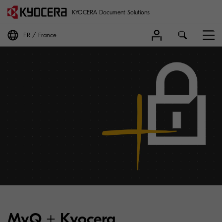
KYOCERA Document Solutions
FR
France
MyQ + Kyocera