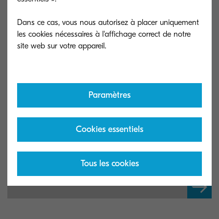
MyQ X Mobile Client
MyQ X Advanc
Dans ce cas, vous nous autorisez à placer uniquement
les cookies nécessaires à l'affichage correct de notre
Unlock the MFP, print, manage jobs and
Create automat
report issues from the convenience of a
that save time an
smartphone or tablet.
Paramètres
Downloads
Cookies essentiels
Tous les cookies
MyQ Documentation