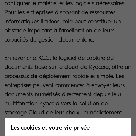
configurer le matériel et les logiciels nécessaires.
Pour les entreprises disposant de ressources
informatiques limitées, cela peut constituer un
obstacle important à l'amélioration de leurs
capacités de gestion documentaire.
En revanche, KCC, le logiciel de capture de
documents basé sur le cloud de Kyocera, offre un
processus de déploiement rapide et simple. Les
entreprises peuvent commencer à envoyer leurs
documents numérisés directement depuis leur
multifonction Kyocera vers la solution de
stockage Cloud de leur choix, immédiatement
après avoir déployé KCC et défini leurs flux de
Les cookies et votre vie privée
numérisation préférés. Avec ce logiciel Kyocera, il