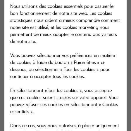
n'est pas nécessaire de se préoccuper de
Nous utilisons des cookies essentiels pour assurer le
l'installation de serveurs ou de configurations
bon fonctionnement de notre site web. Les cookies
complexes. Cette facilité d'utilisation permet aux
statistiques nous aident à mieux comprendre comment
notre site est utilisé, et les cookies marketing nous
entreprises de rester agiles et de s'adapter
permettent de mieux adapter le contenu aux visiteurs
rapidement aux changements dans leur flux de
de notre site.
travail sans les retards associés aux
configurations traditionnelles sur site.
Vous pouvez sélectionner vos préférences en matière
de cookies à l'aide du bouton « Paramètres » ci-
dessous, ou sélectionner « Tous les cookies » pour
L'évolutivité et la flexibilité
continuer à accepter tous les cookies.
des solutions Cloud
En sélectionnant «Tous les cookies », vous acceptez
que ces cookies soient stockés sur votre appareil. Vous
L'un des plus grands défis des solutions sur site
pouvez refuser ces cookies en sélectionnant « Cookies
essentiels ».
est l'évolutivité. La croissance d'une entreprise
s'accompagne d'une augmentation du volume de
Dans ce cas, vous nous autorisez à placer uniquement