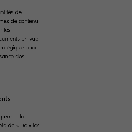
ntités de
umes de contenu.
r les
ocuments en vue
stratégique pour
issance des
ments
 permet la
le de « lire » les