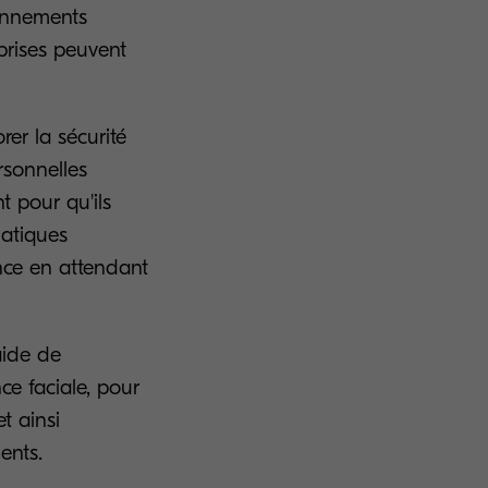
ronnements
prises peuvent
er la sécurité
rsonnelles
t pour qu'ils
matiques
nce en attendant
aide de
ce faciale, pour
t ainsi
ents.