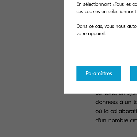
processus de com
En sélectionnant «Tous les co
technologie ABBY
ces cookies en sélectionnant 
temps de traite
Dans ce cas, vous nous autori
la précision et l
2. Extracti
Paramètres
Grâce à sa capa
contexte, un sys
données à un tou
où la collaborat
d'un nombre cro