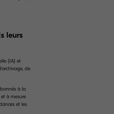
s leurs
lle (IA) et
d'archivage, de
abonnés à la
r et à mesure
ndances et les