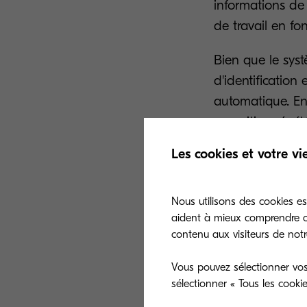
informations de 
de travail en fon
Bien que le syst
d'identification
automatique. En 
exposition répé
collaborateurs 
Les cookies et votre vi
Un système de ge
factures en reco
Nous utilisons des cookies es
différents poste
aident à mieux comprendre co
contenu aux visiteurs de notre
endroits et dans
choisi par l'entre
Vous pouvez sélectionner vos
sélectionner « Tous les cooki
Lorsque la soci