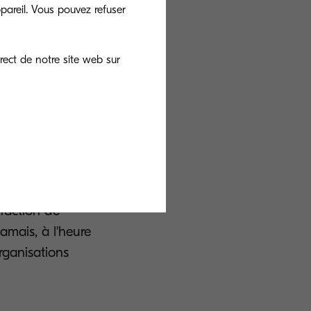
recours à la
pareil. Vous pouvez refuser
i réduit son
ut en augmentant
rect de notre site web sur
préhension du
traction de
amais, à l'heure
organisations