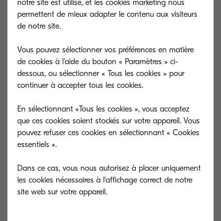
notre site est utilisé, et les cookies marketing nous
modèle du coût à la page
permettent de mieux adapter le contenu aux visiteurs
de notre site.
Prendre en compte le taux de
couverture en encre pour chaque
Vous pouvez sélectionner vos préférences en matière
page.
de cookies à l'aide du bouton « Paramètres » ci-
dessous, ou sélectionner « Tous les cookies » pour
continuer à accepter tous les cookies.
Le premier avantage pour l’entreprise est de
connaître plus précisément les coûts réels de ses
En sélectionnant «Tous les cookies », vous acceptez
impressions.
que ces cookies soient stockés sur votre appareil. Vous
Le second est de lui permettre une refacturation
pouvez refuser ces cookies en sélectionnant « Cookies
essentiels ».
interne plus juste des impressions, par exemple
entre les services très utilisateurs de documents
Dans ce cas, vous nous autorisez à placer uniquement
entièrement imprimés en couleur et ceux qui
les cookies nécessaires à l'affichage correct de notre
impriment essentiellement des courriers.
Mais le modèle du coût à la page doit se
préparer à connaître d’autres évolutions, liées à