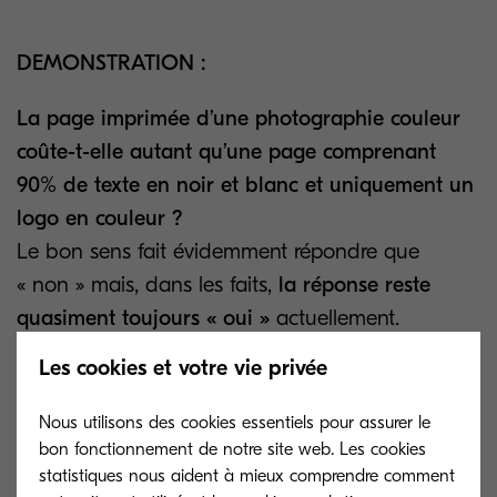
DEMONSTRATION :
La page imprimée d’une photographie couleur
coûte-t-elle autant qu’une page comprenant
90% de texte en noir et blanc et uniquement un
logo en couleur ?
Le bon sens fait évidemment répondre que
« non » mais, dans les faits,
la réponse reste
quasiment toujours « oui »
actuellement.
Concrètement, les premières formules de coût à la
Les cookies et votre vie privée
page se fondaient sur un nombre de pages et
sur une estimation du « coût moyen à la page ».
Nous utilisons des cookies essentiels pour assurer le
bon fonctionnement de notre site web. Les cookies
C’est aujourd’hui une des grandes évolutions du
statistiques nous aident à mieux comprendre comment