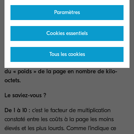
l’évolution des usages dans les entreprises.
Paramètres
De ce point de vue, facturer de façon toujours
plus précise les pages imprimées est une
Cookies essentiels
condition nécessaire, mais elle ne sera pas
toujours suffisante :
dans quelques années, il ne
sera pas absurde d’en arriver à une facturation
Tous les cookies
« à la page archivée » et, donc, de tenir compte
du « poids » de la page en nombre de kilo-
octets.
Le saviez-vous ?
De 1 à 10 :
c’est le facteur de multiplication
constaté entre les coûts à la page les moins
élevés et les plus lourds. Comme l’indique ce