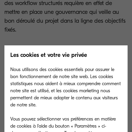
des workflow structurés requière en effet de
mettre en place une gouvernance qui veille au
bon déroulé du projet dans la ligne des objectifs
fixés.
Les cookies et votre vie privée
1. CET ACCOMPAGNEMENT AU CHANGEMENT
PEUT PRENDRE PLUSIEURS FORMES
Nous utilisons des cookies essentiels pour assurer le
bon fonctionnement de notre site web. Les cookies
D’abord en interne, en identifiant précisément le
statistiques nous aident à mieux comprendre comment
ou les sponsors qui, dans l’entreprise, va pousser
notre site est utilisé, et les cookies marketing nous
permettent de mieux adapter le contenu aux visiteurs
le projet et faire comprendre aux équipes tous les
de notre site.
bénéfices qu’elles peuvent en tirer.
C’est le moment où l’on peut élaborer (en
Vous pouvez sélectionner vos préférences en matière
collaboration avec la DSI et les RH par exemple),
de cookies à l'aide du bouton « Paramètres » ci-