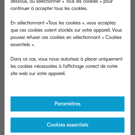
dessous, ou sélectionner « Tous les cookies » pour
une charte des bonnes pratiques et où l’on va
continuer à accepter tous les cookies.
expliquer les nouveaux usages (par exemple
l’obligation de saisir son code avant de lancer
En sélectionnant «Tous les cookies », vous acceptez
des copies…) et rappeler que ce qui était possible
que ces cookies soient stockés sur votre appareil. Vous
pouvez refuser ces cookies en sélectionnant « Cookies
hier ne le sera plus désormais.
essentiels ».
Cette communication doit cependant véhiculer
un message positif afin d’obtenir l’adhésion du
Dans ce cas, vous nous autorisez à placer uniquement
plus grand nombre.
les cookies nécessaires à l'affichage correct de notre
2. A CE TRAVAIL INTERNE DE
SENSIBILISATION, S'AJOUTRE L’EXPERTISE DU
FOURNISSEURS DE SERVICE
Paramètres
En effet, aujourd’hui les entreprises lorsqu’elles
déploient un parc d’envergure ne se contentent
Cookies essentiels
plus de statistiques sur leurs taux d’impression et