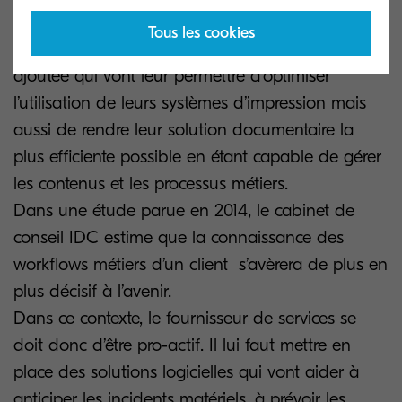
sur le changement des consommables.
Tous les cookies
Elles exigent d’avoir de vrais services à valeur
ajoutée qui vont leur permettre d’optimiser
l’utilisation de leurs systèmes d’impression mais
aussi de rendre leur solution documentaire la
plus efficiente possible en étant capable de gérer
les contenus et les processus métiers.
Dans une étude parue en 2014, le cabinet de
conseil IDC estime que la connaissance des
workflows métiers d’un client s’avèrera de plus en
plus décisif à l’avenir.
Dans ce contexte, le fournisseur de services se
doit donc d’être pro-actif. Il lui faut mettre en
place des solutions logicielles qui vont aider à
anticiper les incidents matériels, à prévoir les