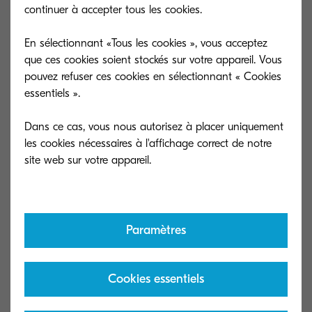
continuer à accepter tous les cookies.
Dans le domaine de l’impression, cette évolution
En sélectionnant «Tous les cookies », vous acceptez
est notamment illustrée par la montée en
que ces cookies soient stockés sur votre appareil. Vous
puissance d’un outil baptisé « scan to Cloud » et
pouvez refuser ces cookies en sélectionnant « Cookies
qui permet aux systèmes d’impression d’échanger
essentiels ».
directement avec le Cloud de l’utilisateur.
Dans ce cas, vous nous autorisez à placer uniquement
Dans ce contexte, il faut veiller à ce que les outils
les cookies nécessaires à l'affichage correct de notre
permettent bien un « échange »,
C’est-à-dire à la fois la possibilité d’envoyer des
documents numérisés et d’accéder à ses
données.
Paramètres
Pour ce faire, les systèmes d’impression devaient
connaître deux évolutions majeures :
Cookies essentiels
La première était bien sûr d’intégrer
des logiciels spécialisés (généralement