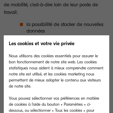
de mobilité, c’est-à-dire loin de leur poste de
travail:
la possibilité de stocker de nouvelles
données
la faculté d’accéder aux données:
Pour
Les cookies et votre vie privée
les imprimer, par exemple, sans avoir à
passer par un ordinateur.
Nous utilisons des cookies essentiels pour assurer le
bon fonctionnement de notre site web. Les cookies
statistiques nous aident à mieux comprendre comment
Ces fonctionnalités sont désormais
notre site est utilisé, et les cookies marketing nous
incontournables pour les usages professionnels
permettent de mieux adapter le contenu aux visiteurs
de notre site.
comme pour une utilisation personnelle.
Cela explique l’arrivée massive des outils
Vous pouvez sélectionner vos préférences en matière
bureautiques en mode Cloud dans les
de cookies à l'aide du bouton « Paramètres » ci-
entreprises.
dessous, ou sélectionner « Tous les cookies » pour