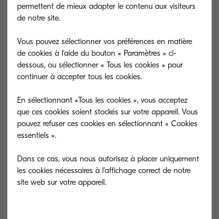
permettent de mieux adapter le contenu aux visiteurs
perdus ou détruits et consultés par n’importe qui
de notre site.
ou presque, les fichiers numériques gérés par un
logiciel de gestion de contenu sont, quant à eux,
Vous pouvez sélectionner vos préférences en matière
de cookies à l'aide du bouton « Paramètres » ci-
quasi indestructibles, et leur accès peut être limité
dessous, ou sélectionner « Tous les cookies » pour
aux seules personnes autorisées.
continuer à accepter tous les cookies.
Lorsqu’une entreprise opte pour la numérisation
En sélectionnant «Tous les cookies », vous acceptez
de ses documents tout en utilisant une solution
que ces cookies soient stockés sur votre appareil. Vous
pouvez refuser ces cookies en sélectionnant « Cookies
de services de gestion de contenu, elle a
essentiels ».
également la possibilité de sécuriser et de gérer
son contenu. Une tâche bien plus aisée lorsqu’il
Dans ce cas, vous nous autorisez à placer uniquement
s’agit de fichiers numériques. Les entreprises sont
les cookies nécessaires à l'affichage correct de notre
en mesure de contrôler l’accès à leurs documents
sensibles et d’empêcher que l’information ne
tombe entre de mauvaises mains. Pour ce faire,