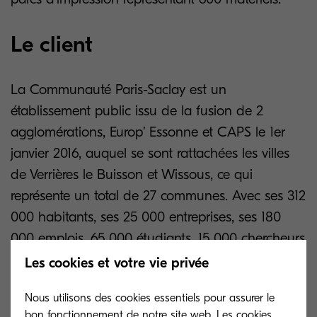
Le client
La Communauté Paris-Saclay est un
établissement public issu de la fusion de 2
agglomérations, Europ’ Essonne et CAPS le 1er
janvier 2016, auquel se sont rattachées les villes
de Verrières le Buisson et Wissous, ce qui
représente un total de 27 communes. Avec ses 312
000 habitants, ses 25 000 entreprises, ses 180
000 emplois, 65 000 étudiants, 15 000 chercheurs
et son cluster scientifique, le territoire s’inscrit dans
Les cookies et votre vie privée
un pôle économique et scientifique reconnu
Nous utilisons des cookies essentiels pour assurer le
internationalement.
bon fonctionnement de notre site web. Les cookies