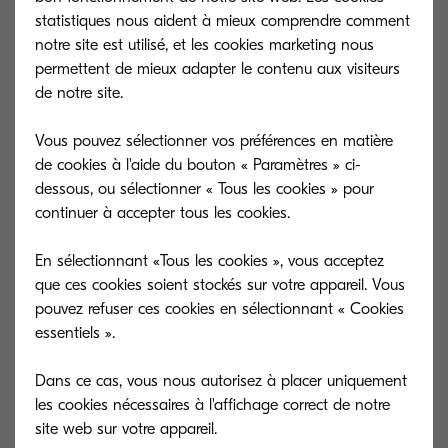
statistiques nous aident à mieux comprendre comment
Notre défi
notre site est utilisé, et les cookies marketing nous
permettent de mieux adapter le contenu aux visiteurs
de notre site.
La Communauté Paris-Saclay souhaitait
Vous pouvez sélectionner vos préférences en matière
mutualiser et offrir un catalogue de prestations
de cookies à l'aide du bouton « Paramètres » ci-
dessous, ou sélectionner « Tous les cookies » pour
de services aux collectivités de territoires dans le
continuer à accepter tous les cookies.
cadre d’un service commun des systèmes
d’informations comprenant l’assistance utilisateur,
En sélectionnant «Tous les cookies », vous acceptez
l’infrastructure technique, la téléphonie fixe et
que ces cookies soient stockés sur votre appareil. Vous
pouvez refuser ces cookies en sélectionnant « Cookies
mobile, les systèmes d’impression et le RGPD.
essentiels ».
Avantages
Dans ce cas, vous nous autorisez à placer uniquement
les cookies nécessaires à l'affichage correct de notre
Des centaines de milliers d’euros