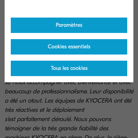
d’économies générées sur plusieurs
collectivités.
Paramètres
La Communauté Paris Saclay a divisé
par 2 son budget impression.
Cookies essentiels
" Nous avons réellement apprécié l’expertise et
Tous les cookies
l’approche de MDS Partners sur ce dossier. Ils ont
su nous accompagner avec bienveillance et avec
beaucoup de professionnalisme. Leur disponibilité
a été un atout. Les équipes de KYOCERA ont été
très réactives et le déploiement
s’est parfaitement déroulé. Nous pouvons
témoigner de la très grande fiabilité des
machines KYOCERA en place. De plus, le siège