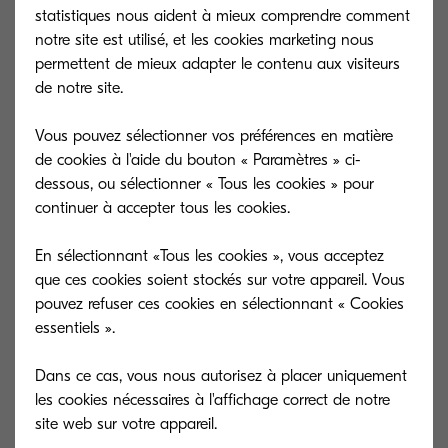
d’équipements «monochrome / couleur» pour
statistiques nous aident à mieux comprendre comment
tous les sites.
notre site est utilisé, et les cookies marketing nous
permettent de mieux adapter le contenu aux visiteurs
La première vague a permis d’installer 25
de notre site.
multifonctions dans les délais impartis. Grâce à la
Vous pouvez sélectionner vos préférences en matière
convergence avec le SI académique, les
de cookies à l'aide du bouton « Paramètres » ci-
utilisateurs s’authentifient sur le système
dessous, ou sélectionner « Tous les cookies » pour
d’impression de leur choix avec leur identifiant
continuer à accepter tous les cookies.
personnel, pour libérer leurs impressions.
En sélectionnant «Tous les cookies », vous acceptez
Une expérimentation est en cours, avec un
que ces cookies soient stockés sur votre appareil. Vous
pouvez refuser ces cookies en sélectionnant « Cookies
accompagnement spécifique de Kyocera, pour
essentiels ».
permettre une authentification par badge NFC
(smartphone, clé interne, carte bancaire...).
Dans ce cas, vous nous autorisez à placer uniquement
L’impression sécurisée à partir des anciennes
les cookies nécessaires à l'affichage correct de notre
applications métiers (monde UNIX)