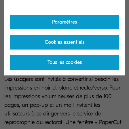
est opérationnelle. Le parc des imprimantes de
bureau va pouvoir être protégé et limité à des
impressions locales modestes. Il sera réduit
Paramètres
progressivement. Le ratio d’un équipement
d’impression pour six utilisateurs, prévu dans le «
Cookies essentiels
plan administration exemplaire », pourra être
atteint. Une politique d’impression responsable a
Tous les cookies
également été définie.
Les usagers sont invités à convertir si besoin les
impressions en noir et blanc et recto/verso. Pour
les impressions volumineuses de plus de 100
pages, un pop-up et un mail invitent les
utilisateurs à se diriger vers le service de
reprographie du rectorat. Une fenêtre « PaperCut