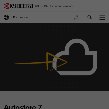
KYOCERA Document Solutions
FR
France
Autostore 7