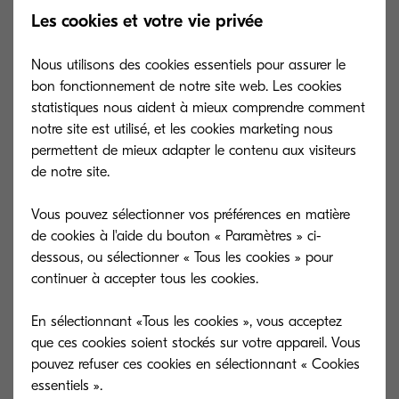
A partir du 1er avril 2022, la commercialisation
Les cookies et votre vie privée
d’AutoStore 7 ne sera désormais plus possible
pour tous nouveaux clients.
Nous utilisons des cookies essentiels pour assurer le
bon fonctionnement de notre site web. Les cookies
L’objectif est de proposer aux nouveaux clients la
statistiques nous aident à mieux comprendre comment
notre site est utilisé, et les cookies marketing nous
dernière version d’AutoStore.
permettent de mieux adapter le contenu aux visiteurs
de notre site.
Kyocera va prochainement commercialiser la
version 8.
Vous pouvez sélectionner vos préférences en matière
de cookies à l'aide du bouton « Paramètres » ci-
Il reste possible de commander des nouvelles
dessous, ou sélectionner « Tous les cookies » pour
licences pour les clients existants et de
continuer à accepter tous les cookies.
renouveler la maintenance d’une licence.
En sélectionnant «Tous les cookies », vous acceptez
que ces cookies soient stockés sur votre appareil. Vous
A compter du 31 décembre 2022, il ne sera plus
pouvez refuser ces cookies en sélectionnant « Cookies
possible d’ajouter des licences à un client existant.
essentiels ».