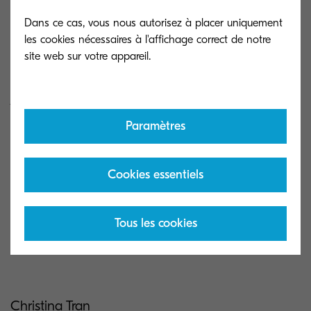
Cette date représente le dernier jour où les
commandes d'add-on pour AutoStore 7 seront
Dans ce cas, vous nous autorisez à placer uniquement
les cookies nécessaires à l'affichage correct de notre
acceptées.
L'objectif est de permettre aux clients de mettre à
jour leur infrastructure existante sans qu'ils aient à
migrer vers la dernière version du logiciel.
Paramètres
Cependant, il est conseillé aux clients de migrer
vers la dernière version du logiciel dès que cela
Cookies essentiels
sera techniquement possible.
N’hésitez pas à contacter votre interlocuteur
Tous les cookies
Kyocera.
Christina Tran