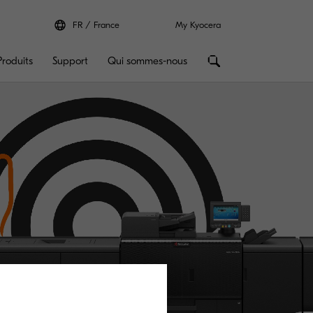
FR
France
My Kyocera
Produits
Support
Qui sommes-nous