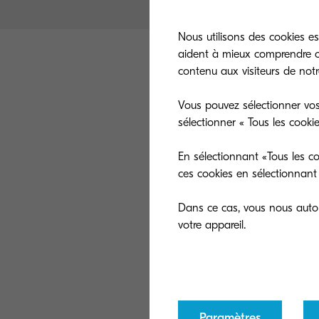
Nous utilisons des cookies es
aident à mieux comprendre co
contenu aux visiteurs de notre
Vous pouvez sélectionner vos
sélectionner « Tous les cooki
Du 27 fév
En sélectionnant «Tous les co
ces cookies en sélectionnant 
présent s
Dans ce cas, vous nous autori
Ce salon fut l’
piqure à cheval,
Téléchargez la 
Paramètres