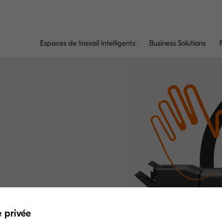
Espaces de travail intelligents
Business Solutions
e privée