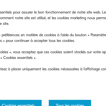
sentiels pour assurer le bon fonctionnement de notre site web. Le
mment notre site est utilisé, et les cookies marketing nous perm
 site.
 préférences en matière de cookies à l'aide du bouton « Paramètre
es » pour continuer à accepter tous les cookies.
rier au 2 mars dernier, Kyocera é
okies », vous acceptez que ces cookies soient stockés sur votre ap
« Cookies essentiels ».
ur le salon Hunkeler en Suisse.
sez à placer uniquement les cookies nécessaires à l'affichage cor
occasion de découvrir le TASKalfa Pro 15000c avec un
 massicot de chasse pour une capacité de 60 feuilles.
brochure,
cliquez-ici
Cookies essentiels
Tous les cookies