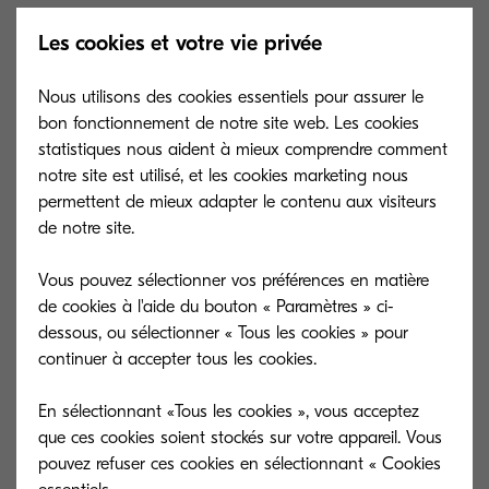
fort intérêt pour nos technologies.
Les cookies et votre vie privée
Nous avons également eu le plaisir de participer
Nous utilisons des cookies essentiels pour assurer le
à une table ronde dédiée à l’industrie textile,
bon fonctionnement de notre site web. Les cookies
durant laquelle Benjamin Claus a présenté notre
statistiques nous aident à mieux comprendre comment
imprimante textile FOREARTH, une innovation
notre site est utilisé, et les cookies marketing nous
pensée pour répondre aux enjeux
permettent de mieux adapter le contenu aux visiteurs
de notre site.
environnementaux.
Vous pouvez sélectionner vos préférences en matière
En tant que partenaire gold de l’événement, nous
de cookies à l'aide du bouton « Paramètres » ci-
avons accueilli l’équipe du C!Print sur notre stand
dessous, ou sélectionner « Tous les cookies » pour
pour une interview exclusive, l’occasion de
continuer à accepter tous les cookies.
partager notre vision et nos innovations destinées
En sélectionnant «Tous les cookies », vous acceptez
au marché de l’impression professionnelle.
que ces cookies soient stockés sur votre appareil. Vous
pouvez refuser ces cookies en sélectionnant « Cookies
Et pour ceux qui n’auraient pas vu passer nos