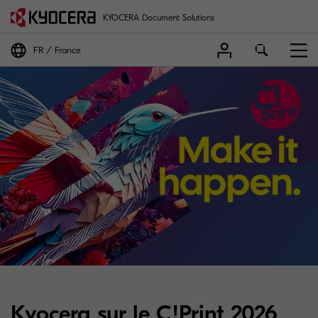
KYOCERA Document Solutions
FR
France
Kyocera sur le C!Print 2026