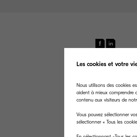
Les cookies et votre vi
Dans une logiq
Solutions Franc
Nous utilisons des cookies es
en ligne dédié 
aident à mieux comprendre co
contenu aux visiteurs de notre
Cet outil perme
tout en conserva
Vous pouvez sélectionner vos
sélectionner « Tous les cooki
En sélectionnant «Tous les co