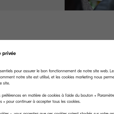
e privée
ue de
fluidité, d’autonomie et de réactivité
,
Kyocera
e
met à disposition de ses partenaires le
Web Order E
sentiels pour assurer le bon fonctionnement de notre site web. Le
à la gestion des commandes.
mment notre site est utilisé, et les cookies marketing nous perm
 site.
t aux partenaires de
passer leurs commandes en tou
nt une parfaite maîtrise de leurs opérations.
 préférences en matière de cookies à l'aide du bouton « Paramètre
es » pour continuer à accepter tous les cookies.
okies », vous acceptez que ces cookies soient stockés sur votre ap