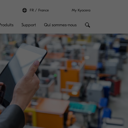
FR
France
My Kyocera
Produits
Support
Qui sommes-nous