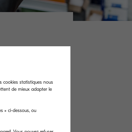
 Document
ntry
, un portail
s cookies statistiques nous
ettent de mieux adapter le
te autonomie
,
s » ci-dessous, ou
pareil. Vous pouvez refuser