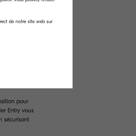
dépendance,
rect de notre site web sur
ns délai
sition pour
der Entry vous
n sécurisant