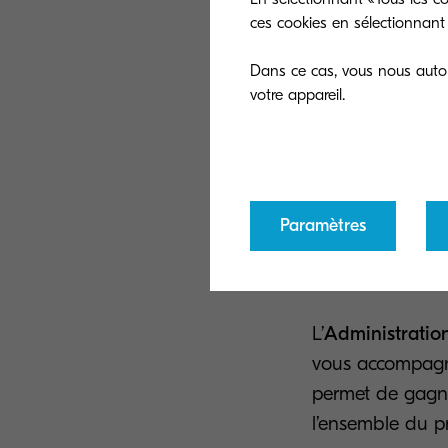
Concrètement, le
ces cookies en sélectionnant 
Gérer
Dans ce cas, vous nous autori
Consu
Faire
Bénéf
inter
Paramètres
L’
Administratio
vous accompagner
permet de gagne
l’ensemble du 