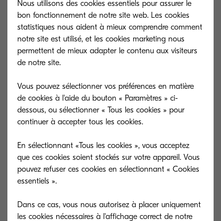
Nous utilisons des cookies essentiels pour assurer le
présentées :
bon fonctionnement de notre site web. Les cookies
statistiques nous aident à mieux comprendre comment
notre site est utilisé, et les cookies marketing nous
Depuis un ordinateur (agrafage online)
permettent de mieux adapter le contenu aux visiteurs
Depuis le module de finition (agrafage
de notre site.
offline)
Vous pouvez sélectionner vos préférences en matière
de cookies à l'aide du bouton « Paramètres » ci-
Avec ces deux méthodes, profitez d'une solution
dessous, ou sélectionner « Tous les cookies » pour
continuer à accepter tous les cookies.
simple et efficace pour vos tâches d'impression.
En sélectionnant «Tous les cookies », vous acceptez
Si cette vidéo vous a été utile, n’hésitez pas à
que ces cookies soient stockés sur votre appareil. Vous
mettre un j’aime, vous abonner à la chaîne et
pouvez refuser ces cookies en sélectionnant « Cookies
activer la cloche pour ne rien manquer de nos
essentiels ».
prochains tutoriels !
Dans ce cas, vous nous autorisez à placer uniquement
les cookies nécessaires à l'affichage correct de notre