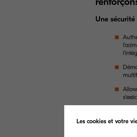
renforçon
Une sécurité 
Authe
l’adm
l’inté
Démar
multi
Allow
s’exéc
Chiff
avan
Les cookies et votre vi
Trust