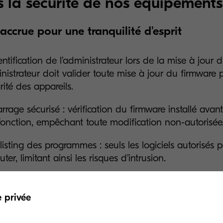
s la sécurité de nos équipements
accrue pour une tranquilité d'esprit
ntification de l’administrateur lors de la mise à jour d
inistrateur doit valider toute mise à jour du firmware 
grité des appareils.
rage sécurisé : vérification du firmware installé avant
fonction, empêchant toute modification non-autorisée
listing des programmes : seuls les logiciels autorisés 
uter, limitant ainsi les risques d’intrusion.
rement des communications : protocole TLS 1.3 pour u
cée des échanges de données.
e privée
ed Platform Module (TPM) (en option sur les modèles