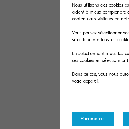
proce
Nous utilisons des cookies es
crypt
aident à mieux comprendre co
contenu aux visiteurs de notre
Gesti
en li
Vous pouvez sélectionner vos
sélectionner « Tous les cooki
Prote
des e
En sélectionnant «Tous les co
ces cookies en sélectionnant 
Contr
de la
Dans ce cas, vous nous autori
Mot d
les in
Secur
de sé
Paramètres
Proto