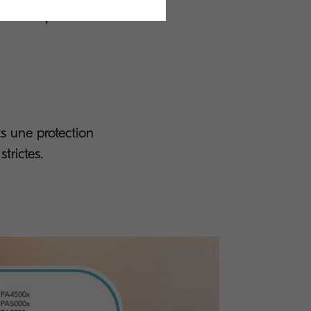
tificats pour
s une protection
trictes.