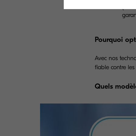
(OCSP
garan
Pourquoi opt
Avec nos technol
fiable contre le
Quels modèle