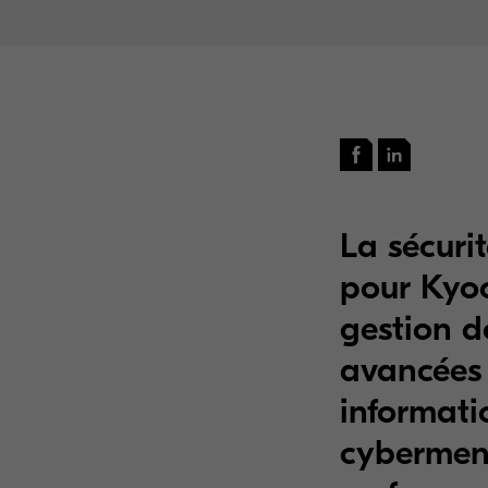
La sécuri
pour Kyoc
gestion d
avancées 
informatio
cybermen