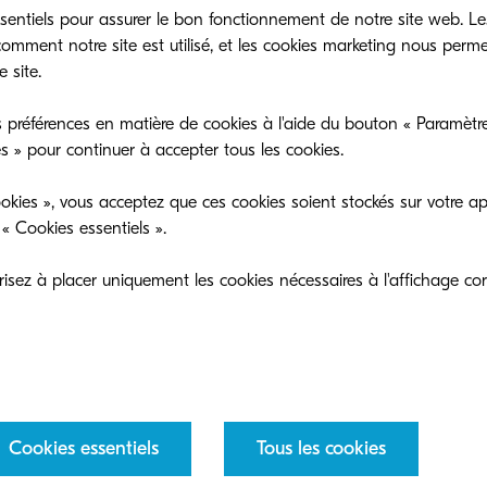
sseur cryptographique sécurisé qui génère et stocke d
sentiels pour assurer le bon fonctionnement de notre site web. Le
ographiques et garantit l’intégrité de la plateforme.
mment notre site est utilisé, et les cookies marketing nous perm
 site.
on proactive des certificats : mise à jour automatique e
gne de leur validité pour une sécurité optimale.
 préférences en matière de cookies à l'aide du bouton « Paramètre
es » pour continuer à accepter tous les cookies.
ction des documents : Signature électronique des PDF
-mails via S/MIME.
okies », vous acceptez que ces cookies soient stockés sur votre ap
« Cookies essentiels ».
ôle d’intégrité en cours d’exécution (RTIC) : vérificatio
 validité du firmware installé pour empêcher tout accè
sez à placer uniquement les cookies nécessaires à l'affichage cor
e passe initial de l’administrateur : défini comme uni
trusions potentielles.
ity Information and Event Management (SIEM) : analy
curité en temps réel via syslog pour détecter toute me
Cookies essentiels
Tous les cookies
cole d’état des certificats en ligne/révocation de certifi