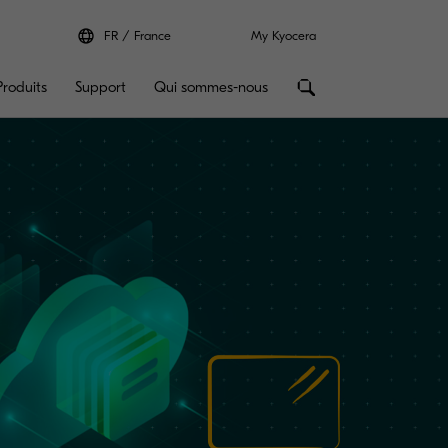
FR
France
My Kyocera
Produits
Support
Qui sommes-nous