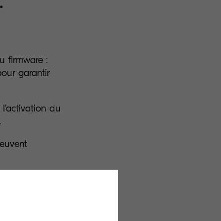
.
u firmware :
pour garantir
 l’activation du
.
peuvent
ne protection
 A4) : un