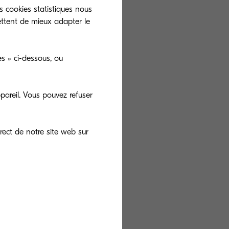
es clés
s cookies statistiques nous
ettent de mieux adapter le
t vérification
s » ci-dessous, ou
 et cryptage
pareil. Vous pouvez refuser
n en temps réel
s non-autorisé.
rect de notre site web sur
que pour éviter
se des alertes
nace potentielle.
cats