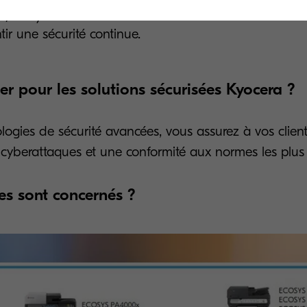
/CRL) : vérification automatisée de la validité des cer
tir une sécurité continue.
er pour les solutions sécurisées Kyocera ?
ogies de sécurité avancées, vous assurez à vos client
s cyberattaques et une conformité aux normes les plus s
s sont concernés ?