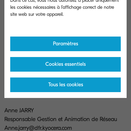
Dans ce cas, vous nous autorisez à placer uniquement
décembre !
les cookies nécessaires à l'affichage correct de notre
Charlotte gagne notre multifonction MA2001w
qui regroupe toutes les fonctions d’impression, de
copie et de numérisation sans fil dans un design
Paramètres
compact idéal pour une utilisation de bureau à
domicile ou pour les petits groupes de travail !
Cookies essentiels
En savoir plus,
cliquez-ici
Tous les cookies
Anne JARRY
Responsable Gestion et Animation de Réseau
Anne.jarry@dfr.kyocera.com