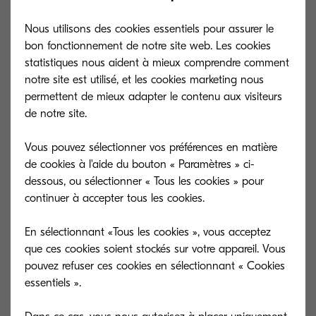
liste des 24 gagnants de l’année 2022.
Nous utilisons des cookies essentiels pour assurer le
Nous vous donnons rendez-vous en décembre
bon fonctionnement de notre site web. Les cookies
2023 pour la prochaine édition ...
statistiques nous aident à mieux comprendre comment
notre site est utilisé, et les cookies marketing nous
permettent de mieux adapter le contenu aux visiteurs
de notre site.
Vous pouvez sélectionner vos préférences en matière
de cookies à l'aide du bouton « Paramètres » ci-
dessous, ou sélectionner « Tous les cookies » pour
continuer à accepter tous les cookies.
En sélectionnant «Tous les cookies », vous acceptez
que ces cookies soient stockés sur votre appareil. Vous
pouvez refuser ces cookies en sélectionnant « Cookies
essentiels ».
Un très grand bravo à Charlotte CARBONNIER
de la société ABR qui remporte la case du 24