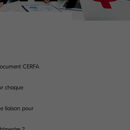
e document CERFA
our chaque
e liaison pour
rimestre ?