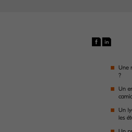
Une m
?
Un en
cami
Un ly
les é
Un pr