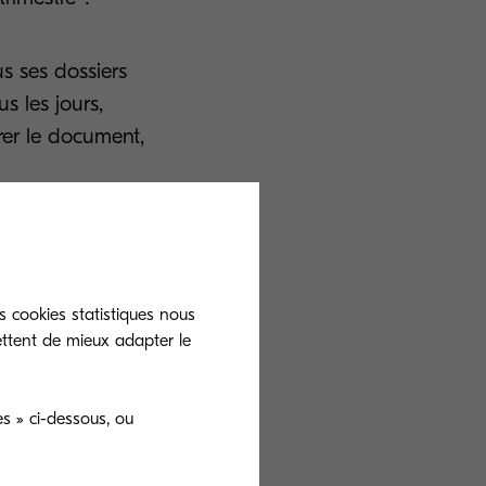
s ses dossiers
s les jours,
érer le document,
Q X.
imés, peuvent
s cookies statistiques nous
ettent de mieux adapter le
s » ci-dessous, ou
ée