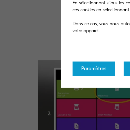
En sélectionnant «Tous les co
3. Je sélectionne
ces cookies en sélectionnant 
sur la petite éto
4. Lorsque je v
Dans ce cas, vous nous autori
directement sur 
document en fav
Paramètres