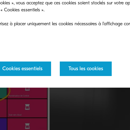
okies », vous acceptez que ces cookies soient stockés sur votre ap
 le travail présenté dans la liste à mettre dans mes fav
« Cookies essentiels ».
ile en haut à droite
eux réimprimer ce document placé dans mes favoris, je
sez à placer uniquement les cookies nécessaires à l'affichage cor
le périphérique d’impression, une fois authentifié, je s
ori et je peux lancer son impression directement.
Cookies essentiels
Tous les cookies