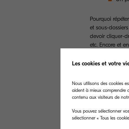
Pourquoi répéte
et sous-dossiers
devoir cliquer-d
etc. Encore et en
MyQ X a la so
Les cookies et votre vi
Tous les travaux
Nous utilisons des cookies es
être marqués com
aident à mieux comprendre co
contenu aux visiteurs de notre
Pour identifier
Vous pouvez sélectionner vos
1. Je m'identifie
sélectionner « Tous les cooki
2. Je clique sur