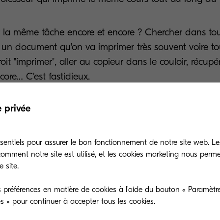
r la même tâche encore et encore ? Chercher dans tou
 un document qu'on va imprimer très souvent voire tou
roit "imprimer", aller au copieur dans le couloir, récup
core… C'est fastidieux.
lution : il s'agit de l'option Favoris de My
e privée
 d'impression, à l'exception de ceux qui ont été suppr
sentiels pour assurer le bon fonctionnement de notre site web. Le
me favoris s'ils doivent être imprimés régulièrement.
mment notre site est utilisé, et les cookies marketing nous perm
 site.
 un document comme favori :
 préférences en matière de cookies à l'aide du bouton « Paramètre
 sur l'imprimante
es » pour continuer à accepter tous les cookies.
 le bouton "Mes travaux" de mon interface personnalis