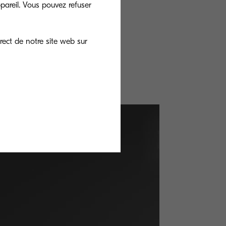
pareil. Vous pouvez refuser
oris et je clique
 vais
rect de notre site web sur
électionne le