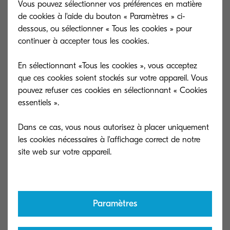
Vous pouvez sélectionner vos préférences en matière
contexte économique actuel. Ce dernier est basé
de cookies à l'aide du bouton « Paramètres » ci-
en République Tchèque où les taux d’inflation
dessous, ou sélectionner « Tous les cookies » pour
atteignent 17.5% en janvier 2023. Afin de
continuer à accepter tous les cookies.
maintenir le même niveau de service, il s’est vu
En sélectionnant «Tous les cookies », vous acceptez
contraint d’augmenter ses prix.
que ces cookies soient stockés sur votre appareil. Vous
pouvez refuser ces cookies en sélectionnant « Cookies
Vous trouverez la nouvelle tarification de MyQ au
essentiels ».
tarif de mars et celle de KNM sera disponible au
Dans ce cas, vous nous autorisez à placer uniquement
tarif d’avril. Nous avons à ce jour encore quelques
les cookies nécessaires à l'affichage correct de notre
partenaires qui sont sous les anciennes versions
MyQ et KNMP que nous avons retiré de nos
tarifs communiqués tous les mois. Nous
encourageons fortement ces derniers à migrer
Paramètres
vers MyQX ou KNMX car l’augmentation est plus
importante sur les versions ultérieures.