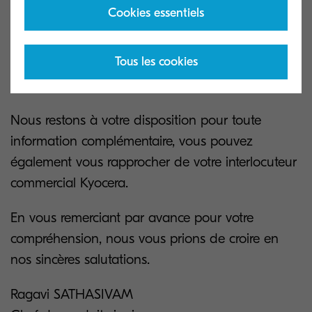
Cookies essentiels
De plus, ces anciennes références seront
définitivement arrêtées à partir du 1er avril 2024, il
Tous les cookies
reste donc 1 an pour migrer ces licences vers les
versions X.
Nous restons à votre disposition pour toute
information complémentaire, vous pouvez
également vous rapprocher de votre interlocuteur
commercial Kyocera.
En vous remerciant par avance pour votre
compréhension, nous vous prions de croire en
nos sincères salutations.
Ragavi SATHASIVAM