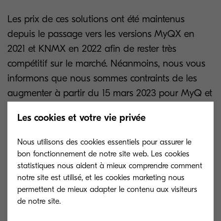
Les prix de ces solutions ont été maintenus
depuis le passage vers les versions MyQX en
2021 et KNMX en 2022 afin de rester très
compétitif sur le marché. Néanmoins, nous vous
informons que nous sommes contraints de les
augmenter à partir du 15 mars 2023 pour MyQ et
à partir du 1er avril pour KNM.
Les cookies et votre vie privée
Nous avions mentionné cette augmentation dans
Nous utilisons des cookies essentiels pour assurer le
le tarif envoyé avec la dernière newsletter du 15
bon fonctionnement de notre site web. Les cookies
février 2023 dans l’onglet mise à jour.
statistiques nous aident à mieux comprendre comment
notre site est utilisé, et les cookies marketing nous
Cette augmentation est due à des coûts de
permettent de mieux adapter le contenu aux visiteurs
développement et de maintenance plus
de notre site.
importants pour notre éditeur étant donné le