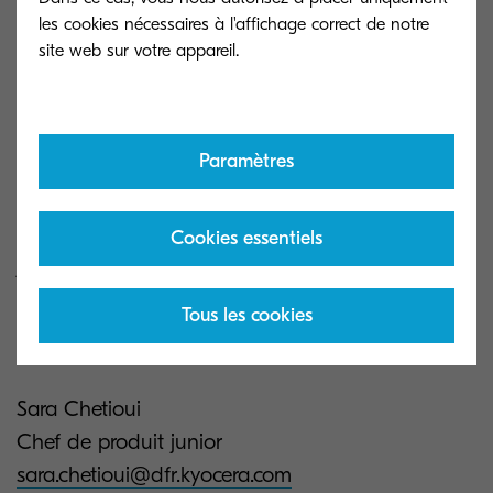
les cookies nécessaires à l'affichage correct de notre
Paramètres
Si cette vidéo vous a été utile, pensez à mettre un
Cookies essentiels
j’aime, vous abonner à la chaîne et activer la
cloche pour ne rien manquer des prochains
Tous les cookies
tutoriels !
Sara Chetioui
Chef de produit junior
sara.chetioui@dfr.kyocera.com