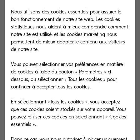
2554ci)
Nous utilisons des cookies essentiels pour assurer le
Ajoutez les options souhaitées :
bon fonctionnement de notre site web. Les cookies
fonctionnalités, chargeur de
statistiques nous aident à mieux comprendre comment
documents, magasin papier, finition,
notre site est utilisé, et les cookies marketing nous
connectivité et stockage
permettent de mieux adapter le contenu aux visiteurs
de notre site.
Générez un PDF récapitulatif de votre
configuration
Vous pouvez sélectionner vos préférences en matière
de cookies à l'aide du bouton « Paramètres » ci-
dessous, ou sélectionner « Tous les cookies » pour
Un outil simple et pratique pour vous au
continuer à accepter tous les cookies.
quotidien !
En sélectionnant «Tous les cookies », vous acceptez
que ces cookies soient stockés sur votre appareil. Vous
pouvez refuser ces cookies en sélectionnant « Cookies
essentiels ».
Dans ce cas, vous nous autorisez à placer uniquement