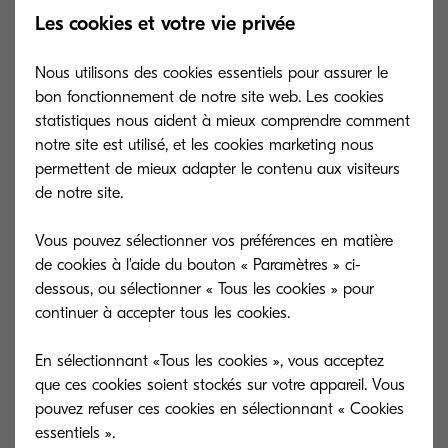
Qu’est ce que cette spécialisation vous apporte ?
Les cookies et votre vie privée
Des supports Kyocera spécifiques :
Nous utilisons des cookies essentiels pour assurer le
support commercial et technique,
bon fonctionnement de notre site web. Les cookies
formations spécifiques, des avantages
statistiques nous aident à mieux comprendre comment
marketing exclusifs.
notre site est utilisé, et les cookies marketing nous
permettent de mieux adapter le contenu aux visiteurs
Une réelle reconnaissance de la part
de notre site.
de Kyocera en tant qu’expert logiciels
Vous pouvez sélectionner vos préférences en matière
Une expertise à mettre en avant dans
de cookies à l'aide du bouton « Paramètres » ci-
vos réponses à appel d’offres
dessous, ou sélectionner « Tous les cookies » pour
continuer à accepter tous les cookies.
En sélectionnant «Tous les cookies », vous acceptez
que ces cookies soient stockés sur votre appareil. Vous
pouvez refuser ces cookies en sélectionnant « Cookies
essentiels ».