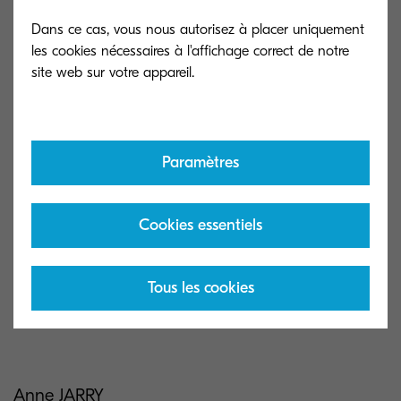
Dans ce cas, vous nous autorisez à placer uniquement
les cookies nécessaires à l'affichage correct de notre
Devenir spécialiste logiciels c’est pour vous
Paramètres
l’occasion de proposer à vos clients une expertise
approfondie dans le domaine des solutions et
Cookies essentiels
logiciels.
Vous souhaitez en savoir plus ? N’hésitez pas à
Tous les cookies
contacter votre commercial Kyocera
Anne JARRY