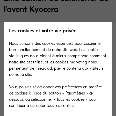
l’avent Kyocera
Les cookies et votre vie privée
Nous utilisons des cookies essentiels pour assurer le
bon fonctionnement de notre site web. Les cookies
statistiques nous aident à mieux comprendre comment
notre site est utilisé, et les cookies marketing nous
Comme l’année dernière,
permettent de mieux adapter le contenu aux visiteurs
Kyocera va lancer son
de notre site.
calendrier de l’avent !
Vous pouvez sélectionner vos préférences en matière
de cookies à l'aide du bouton « Paramètres » ci-
dessous, ou sélectionner « Tous les cookies » pour
Tous les jours, entre le 1er et le 24 décembre 2023,
continuer à accepter tous les cookies.
un tirage au sort aura lieu pour gagner un lot