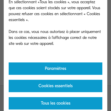
Kyocera : stylo, bloc-notes, bouteille de
En sélectionnant «Tous les cookies », vous acceptez
champagne et bien d’autres petites surprises.
que ces cookies soient stockés sur votre appareil. Vous
pouvez refuser ces cookies en sélectionnant « Cookies
essentiels ».
Vous avez jusqu’au 30 novembre pour vous
inscrire en cliquant sur le lien suivant : cliquez-
ici
Dans ce cas, vous nous autorisez à placer uniquement
les cookies nécessaires à l'affichage correct de notre
Anne JARRY
Responsable Gestion et Animation de Réseau
anne.jarry@dfr.kyocera.com
Paramètres
Comptez sur nous - Novembre 2023
Cookies essentiels
Tous les cookies