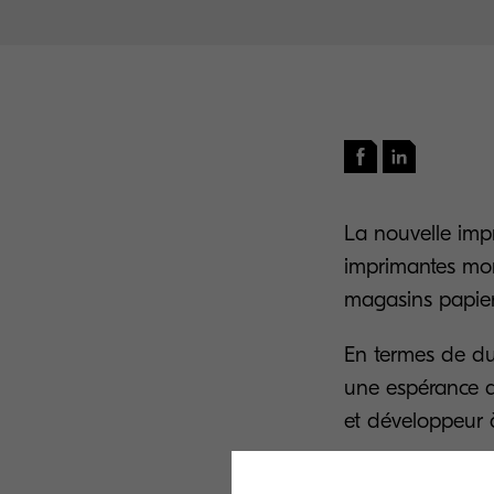
La nouvelle imp
imprimantes mo
magasins papier
En termes de dur
une espérance 
et développeur