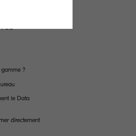
te gamme ?
bureau
ment le Data
mer directement