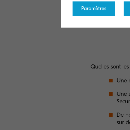
Paramètres
Quelles sont le
Une m
Une s
Secur
De no
sur d