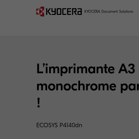
KYOCERA Document Solutions
L’imprimante A3
monochrome par 
!
ECOSYS P4140dn