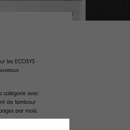
sur les ECOSYS
nouveaux
a catégorie avec
ent de tambour
pages par mois.