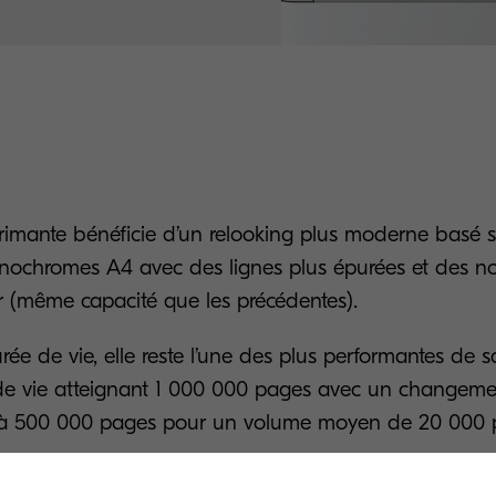
rimante bénéficie d’un relooking plus moderne basé 
nochromes A4 avec des lignes plus épurées et des 
 (même capacité que les précédentes).
ée de vie, elle reste l’une des plus performantes de s
de vie atteignant 1 000 000 pages avec un changem
 à 500 000 pages pour un volume moyen de 20 000 