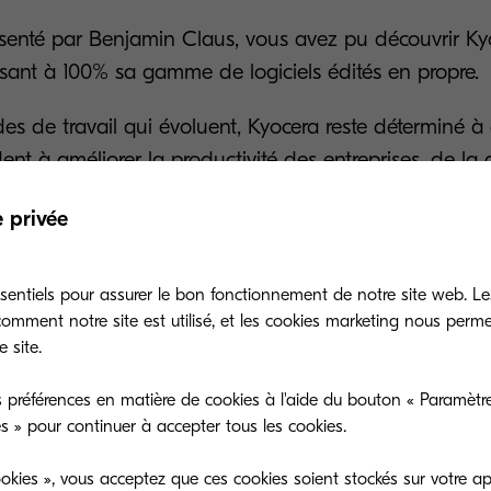
résenté par Benjamin Claus, vous avez pu découvrir Ky
isant à 100% sa gamme de logiciels édités en propre.
es de travail qui évoluent, Kyocera reste déterminé à o
dent à améliorer la productivité des entreprises, de la
passant en passant la gestion des impressions et la 
e privée
u contenu.
ra Cloud Print and Scan : solution Cloud de gestion e
sentiels pour assurer le bon fonctionnement de notre site web. Le
mpressions et numérisations
mment notre site est utilisé, et les cookies marketing nous perm
 site.
ra Capture Manager : solution de capture de docum
 préférences en matière de cookies à l'aide du bouton « Paramètre
ra Smart Information Manager : solution de gestion
es » pour continuer à accepter tous les cookies.
rkflow
okies », vous acceptez que ces cookies soient stockés sur votre ap
ra Cloud Information Manager : solution Cloud de g