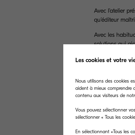
Avec l’atelier p
qu’éditeur maîtr
Avec les habitud
solutions qui ai
de matériels en 
Les cookies et votre vi
documents et d
Kyoce
Nous utilisons des cookies es
des i
aident à mieux comprendre co
contenu aux visiteurs de notre
Kyoce
Vous pouvez sélectionner vos
Kyoce
sélectionner « Tous les cooki
et wo
En sélectionnant «Tous les co
Kyoce