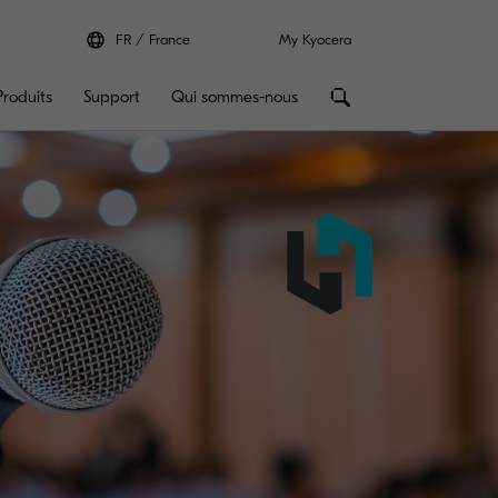
FR
France
My Kyocera
Produits
Support
Qui sommes-nous