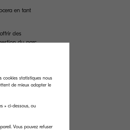
ocera en tant
ffrir des
 gestion du parc
gestion des
t sécurisation
s cookies statistiques nous
ettent de mieux adapter le
ents
s » ci-dessous, ou
 des documents
pareil. Vous pouvez refuser
estion de