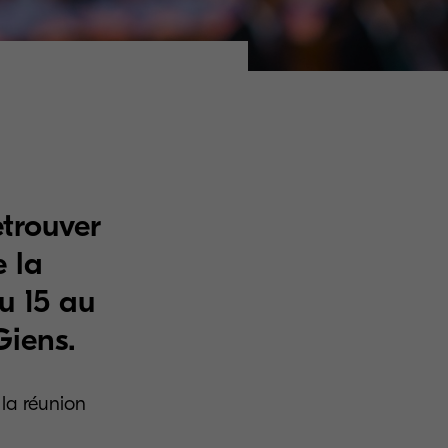
etrouver
 la
u 15 au
 Giens.
 la réunion