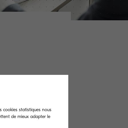
nd Scan – KCPS,
plus en plus
s cookies statistiques nous
n annuaire Cloud
ettent de mieux adapter le