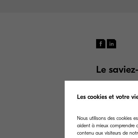
Le saviez
Le logiciel de s
Les cookies et votre vi
édité par Kyoce
En effet, KCPS p
Nous utilisons des cookies es
d’organisations 
aident à mieux comprendre co
augmente les ca
contenu aux visiteurs de notre