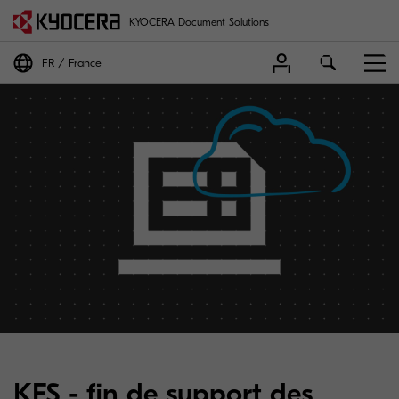
KYOCERA Document Solutions
FR
France
KFS - fin de support des