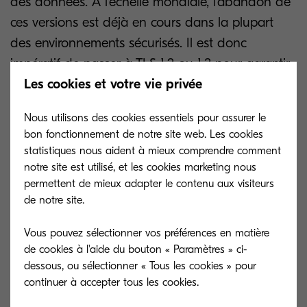
des données. À l'échelle mondiale, l'abandon de
ces versions est déjà en cours dans la plupart
des environnements sécurisés. Il est donc
impératif de passer à TLS 1.2 ou 1.3 pour garantir
Les cookies et votre vie privée
des échanges sécurisés.
Nous utilisons des cookies essentiels pour assurer le
Impact sur les périphériques Kyocera et
bon fonctionnement de notre site web. Les cookies
solutions de transition
statistiques nous aident à mieux comprendre comment
notre site est utilisé, et les cookies marketing nous
permettent de mieux adapter le contenu aux visiteurs
1. Modèles ne supportant que TLS 1.0/1.1
de notre site.
Pour les machines qui ne supportent que les
Vous pouvez sélectionner vos préférences en matière
versions TLS 1.0 et 1.1, nous vous encourageons à
de cookies à l'aide du bouton « Paramètres » ci-
dessous, ou sélectionner « Tous les cookies » pour
envisager dès maintenant un plan de transition. Il
continuer à accepter tous les cookies.
peut s’agir d’un remplacement par des modèles