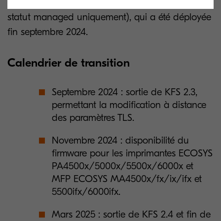
distance grâce à la version KFS 2.3 (machines en
statut managed uniquement), qui a été déployée
fin septembre 2024.
Calendrier de transition
Septembre 2024 : sortie de KFS 2.3,
permettant la modification à distance
des paramètres TLS.
Novembre 2024 : disponibilité du
firmware pour les imprimantes ECOSYS
PA4500x/5000x/5500x/6000x et
MFP ECOSYS MA4500x/fx/ix/ifx et
5500ifx/6000ifx.
Mars 2025 : sortie de KFS 2.4 et fin de