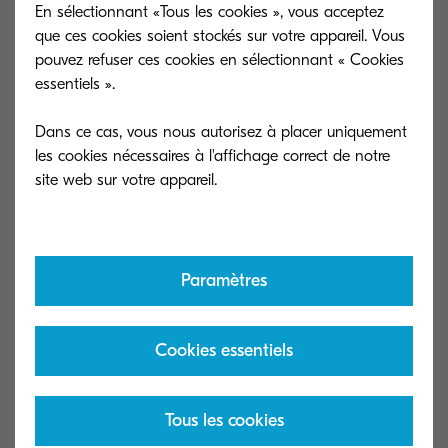
plus récents ou de la connexion via la Net
En sélectionnant «Tous les cookies », vous acceptez
Gateway.
que ces cookies soient stockés sur votre appareil. Vous
pouvez refuser ces cookies en sélectionnant « Cookies
À noter que pour les imprimantes et MFP de la
essentiels ».
série MA et PA 45/50/55/60 ppm
Dans ce cas, vous nous autorisez à placer uniquement
monochromes, un firmware compatible TLS 1.2
les cookies nécessaires à l'affichage correct de notre
sera disponible en novembre 2024.
2. Modèles supportant TLS 1.2 mais nécessitant
une modification de leur configuration
Paramètres
La plupart des périphériques Kyocera sont déjà
compatibles avec le protocole TLS 1.2, mais leur
Cookies essentiels
configuration doit être ajustée pour activer cette
version. Vous pouvez effectuer cette modification
Tous les cookies
soit localement (via le Command Center), soit à