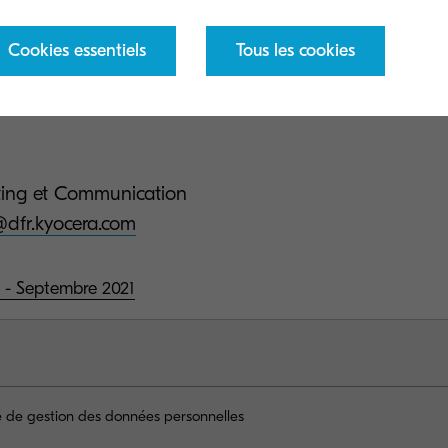
on est le fait de l’éditeur et impacte l’ensemble des i
Cookies essentiels
Tous les cookies
rketing et Communication
dfr.kyocera.com
 - Septembre 2021
ue de gestion des données personnelles