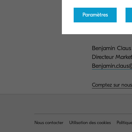
Cette augmentati
Paramètres
solution.
Benjamin Claus
Directeur Ma
Benjamin.claus@
Comptez sur nous
Nous contacter
Utilisation des cookies
Politiq