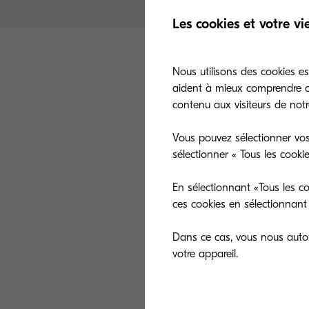
Les cookies et votre vi
Nous utilisons des cookies es
aident à mieux comprendre co
contenu aux visiteurs de notre
Vous pouvez sélectionner vos
sélectionner « Tous les cooki
Avec la fin de s
à la fluctuatio
En sélectionnant «Tous les co
de 3%. Cette hau
ces cookies en sélectionnant 
Le dernier chan
Dans ce cas, vous nous autori
nouveau modèle
Australien, Pape
pandémie.