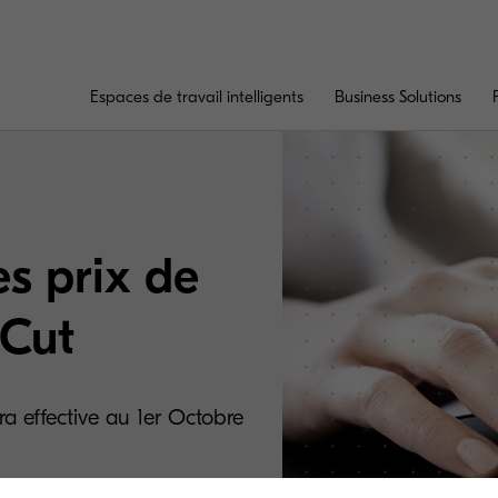
Espaces de travail intelligents
Business Solutions
s prix de
rCut
a effective au 1er Octobre