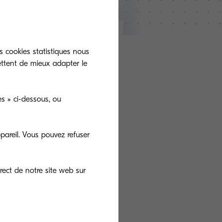
s cookies statistiques nous
ettent de mieux adapter le
s » ci-dessous, ou
rix par rapport
MEA une hausse
pareil. Vous pouvez refuser
ancement du
rect de notre site web sur
change du $
n de la