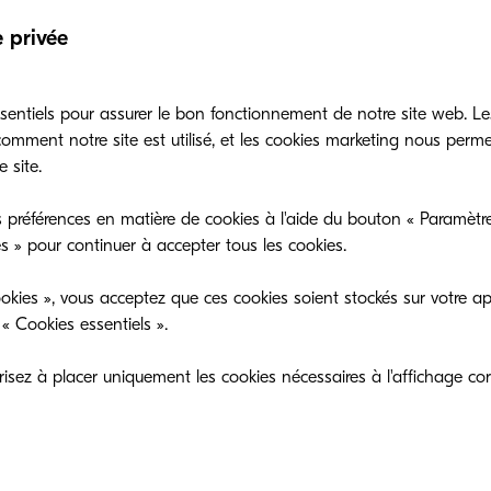
e privée
sentiels pour assurer le bon fonctionnement de notre site web. Le
mment notre site est utilisé, et les cookies marketing nous perm
 site.
 préférences en matière de cookies à l'aide du bouton « Paramètre
es » pour continuer à accepter tous les cookies.
a clôture fiscale, PaperCut a décidé de réindexer ses p
n du $ Australien. Cela représente pour notre zone E
okies », vous acceptez que ces cookies soient stockés sur votre ap
sse sera effective le 1 er octobre prochain.
« Cookies essentiels ».
gement de prix PaperCut a eu lieu en 2018 lors du l
sez à placer uniquement les cookies nécessaires à l'affichage cor
 économique. En 2020, malgré l'impact du taux de 
rCut avait décidé de ne pas ajuster les prix en raiso