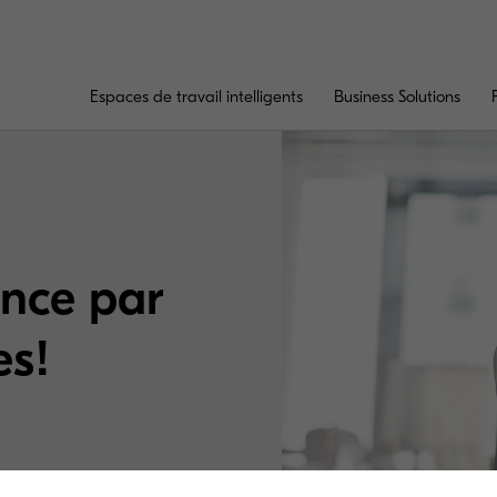
Espaces de travail intelligents
Business Solutions
nce par
es!