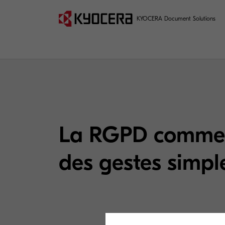
KYOCERA Document Solutions
La RGPD comme
des gestes simpl