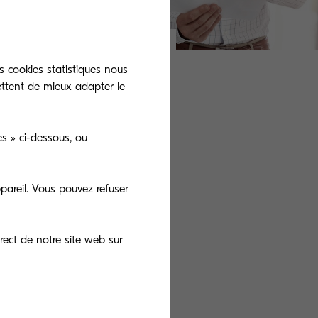
s cookies statistiques nous
ettent de mieux adapter le
s » ci-dessous, ou
t pas conformes
s ou 20 M€ ?
pareil. Vous pouvez refuser
 applicable à
r !
rect de notre site web sur
, il possède
 données qui
ur le système