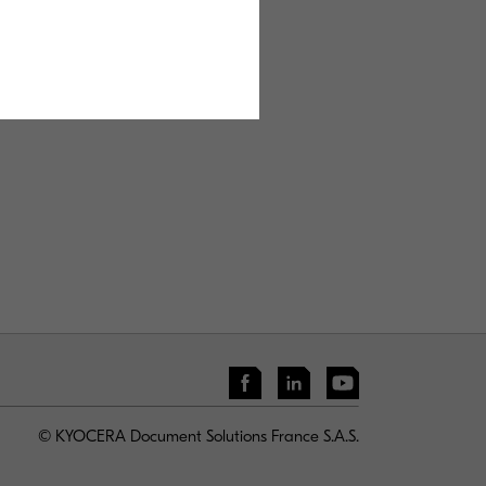
Solutions France
velle
© KYOCERA Document Solutions France S.A.S.