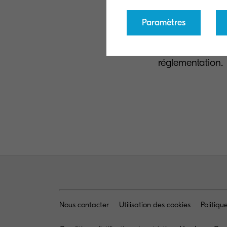
d’information de
Paramètres
Visionnez notre
peut vous accom
réglementation.
Nous contacter
Utilisation des cookies
Politiq