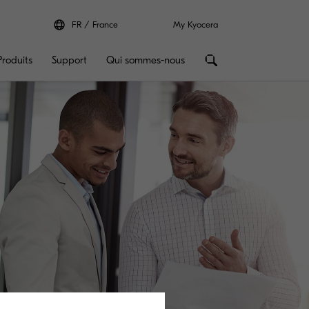
FR
France
My Kyocera
Produits
Support
Qui sommes-nous