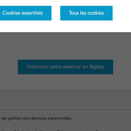
 l’entreprise…
Cookies essentiels
Tous les cookies
 webinar pour découvrir comment Kyocera Document 
pagner et participer à la mise en œuvre de cette nou
Visionnez notre webinar en Replay
ue de gestion des données personnelles