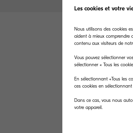
Les cookies et votre vi
Nous utilisons des cookies es
aident à mieux comprendre co
contenu aux visiteurs de notre
Vous pouvez sélectionner vos
Savez-vous que l
sélectionner « Tous les cooki
à cette réglemen
En sélectionnant «Tous les co
La réglementati
ces cookies en sélectionnant 
partir du 25 ma
Dans ce cas, vous nous autori
Un système d’im
son système d’ex
peuvent être conf