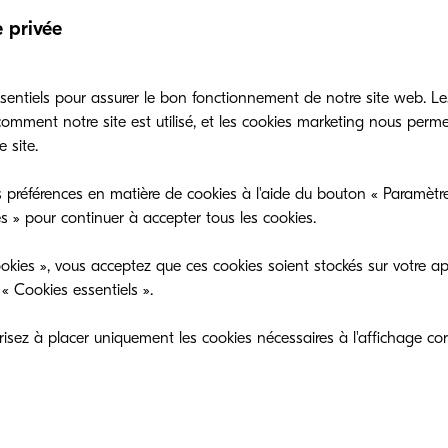
e privée
sentiels pour assurer le bon fonctionnement de notre site web. Le
mment notre site est utilisé, et les cookies marketing nous perm
 site.
 préférences en matière de cookies à l'aide du bouton « Paramètre
es sanctions infligées aux entreprises qui ne seraien
es » pour continuer à accepter tous les cookies.
tation peuvent aller jusqu’à 4 % du chiffre d’affaire
okies », vous acceptez que ces cookies soient stockés sur votre ap
on sur la protection des données personnelles étant
« Cookies essentiels ».
i 2018, vous avez encore du temps pour vous prépare
sez à placer uniquement les cookies nécessaires à l'affichage cor
pression est un système informatique comme un autre
ploitation, son disque dur, et à ce titre, il stocke des
identielles ou il peut jouer le rôle de porte d’entrée s